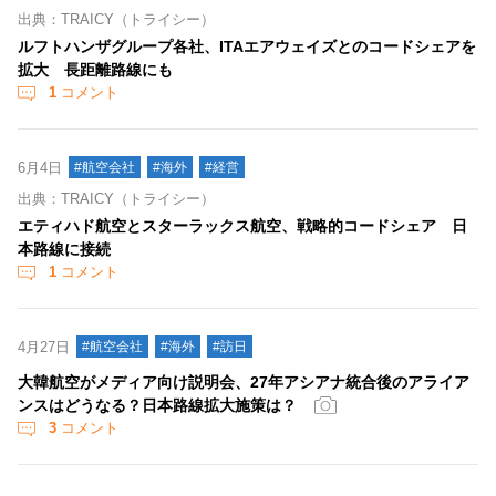
出典：TRAICY（トライシー）
ルフトハンザグループ各社、ITAエアウェイズとのコードシェアを
拡大 長距離路線にも
1
コメント
6月4日
#航空会社
#海外
#経営
出典：TRAICY（トライシー）
エティハド航空とスターラックス航空、戦略的コードシェア 日
本路線に接続
1
コメント
4月27日
#航空会社
#海外
#訪日
大韓航空がメディア向け説明会、27年アシアナ統合後のアライア
ンスはどうなる？日本路線拡大施策は？
3
コメント