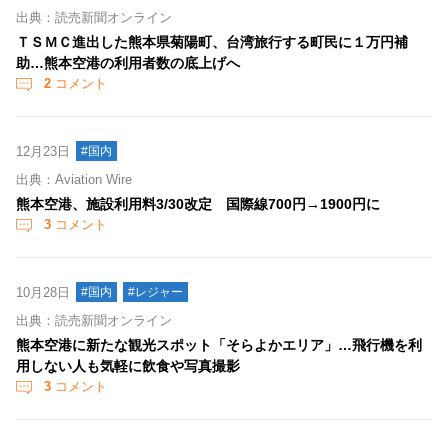
出典：読売新聞オンライン
ＴＳＭＣ進出した熊本県菊陽町、台湾旅行する町民に１万円補
助…熊本空港の利用者数の底上げへ
2
コメント
12月23日
#国内
出典：Aviation Wire
熊本空港、施設利用料3/30改定 国際線700円→1900円に
3
コメント
10月28日
#国内
#レジャー
出典：読売新聞オンライン
熊本空港に新たな観光スポット「そらよかエリア」…飛行機を利
用しない人も気軽に飲食や写真撮影
3
コメント