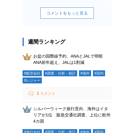
コメントをもっと見る
週間ランキング
お盆の国際線予約、ANAとJALで明暗
ANA前年超え、JALは1割減
#航空会社
#調査・分析・統計
#海外
#国内
#レジャー
1
コメント
シルバーウィーク旅行意向、海外はイタ
リアが1位 阪急交通社調査、上位に欧州
4カ国
#旅行会社
#調査・分析・統計
#海外
#国内