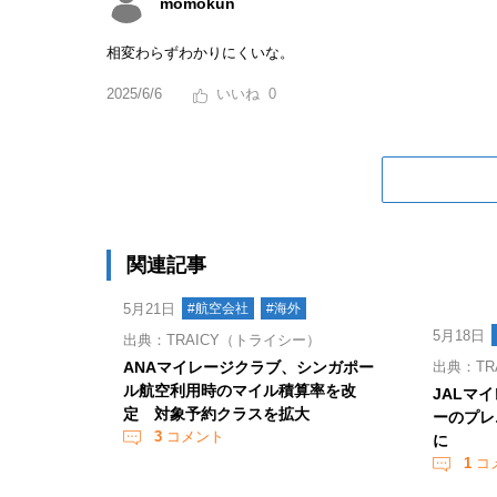
momokun
相変わらずわかりにくいな。
2025/6/6
0
関連記事
5月21日
#航空会社
#海外
5月18日
出典：TRAICY（トライシー）
ANAマイレージクラブ、シンガポー
出典：TR
ル航空利用時のマイル積算率を改
JALマ
定 対象予約クラスを拡大
ーのプレ
3
コメント
に
1
コ