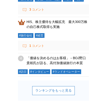
3
コメント
HIS、株主優待を大幅拡充 最大300万株
の自己株式取得も実施
#旅行会社
#経営
1
コメント
「価値を決めるのはお客様」－BOJ野口
貴裕氏が語る、高付加価値旅行の本質
#訪日
#インタビュー
#ランドオペレーター