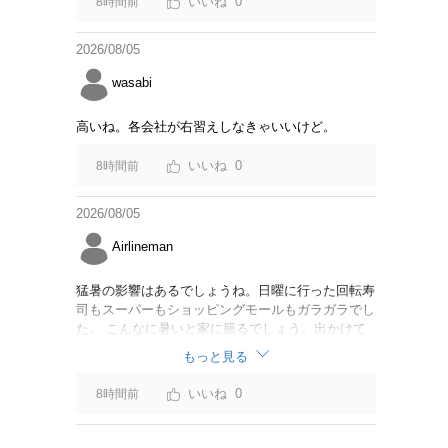
0
8時間前
2026/08/05
wasabi
高いね。各会社が右習えしなきゃいいけど。
0
8時間前
2026/08/05
Airlineman
猛暑の影響はあるでしょうね。日曜に行った回転寿
司もスーパーもショッピングモールもガラガラでし
た。 こんなに暑いと家に籠るでしょう。出かけて
も帰りを想像すると行く気がしません。
もっと見る
0
8時間前