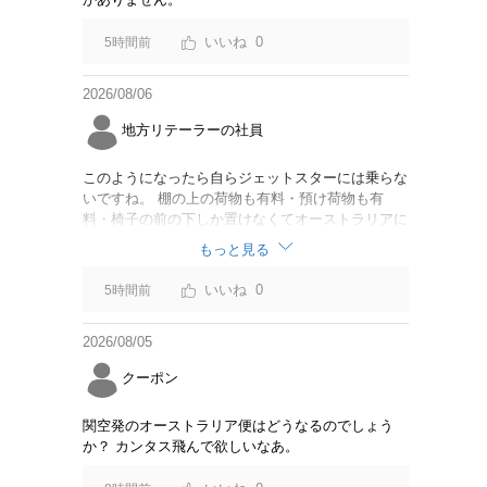
0
5時間前
2026/08/06
地方リテーラーの社員
このようになったら自らジェットスターには乗らな
いですね。 棚の上の荷物も有料・預け荷物も有
料・椅子の前の下しか置けなくてオーストラリアに
は行けません。 もう課金制度疲れました????
もっと見る
0
5時間前
2026/08/05
クーポン
関空発のオーストラリア便はどうなるのでしょう
か？ カンタス飛んで欲しいなあ。