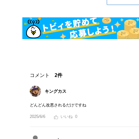
コメント
2件
キングカス
どんどん改悪されるだけですね
2025/6/6
0