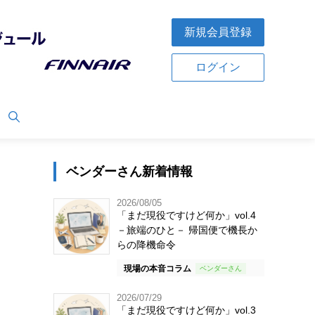
新規会員登録
ログイン
ベンダーさん新着情報
2026/08/05
「まだ現役ですけど何か」vol.4
－旅端のひと－ 帰国便で機長か
らの降機命令
現場の本音コラム
2026/07/29
「まだ現役ですけど何か」vol.3