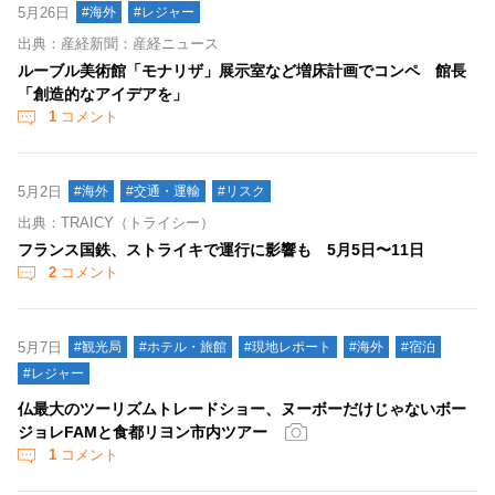
5月26日
#海外
#レジャー
出典：産経新聞：産経ニュース
ルーブル美術館「モナリザ」展示室など増床計画でコンペ 館長
「創造的なアイデアを」
1
コメント
5月2日
#海外
#交通・運輸
#リスク
出典：TRAICY（トライシー）
フランス国鉄、ストライキで運行に影響も 5月5日〜11日
2
コメント
5月7日
#観光局
#ホテル・旅館
#現地レポート
#海外
#宿泊
#レジャー
仏最大のツーリズムトレードショー、ヌーボーだけじゃないボー
ジョレFAMと食都リヨン市内ツアー
1
コメント