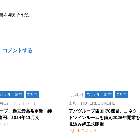
響を与えそうだ。
コメントする
#ホテル・旅館
#国内
1月30日
#ホテル・旅館
#国内
AICY（トライシー）
出典：HOTERESONLINE
ープ、過去最高益更新 純
アパグループ四国で6棟目、コネク
億円、2024年11月期
トツインルームを備え2026年開業
メント
見込み起工式開催
1
コメント