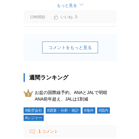
ーチャージ＝利益」と判断されますよ。
もっと見る
0
13時間前
コメントをもっと見る
週間ランキング
お盆の国際線予約、ANAとJALで明暗
ANA前年超え、JALは1割減
#航空会社
#調査・分析・統計
#海外
#国内
#レジャー
1
コメント