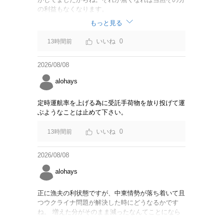
の利益もなくなります。
もっと見る
0
13時間前
2026/08/08
alohays
定時運航率を上げる為に受託手荷物を放り投げて運
ぶようなことは止めて下さい。
0
13時間前
2026/08/08
alohays
正に漁夫の利状態ですが、中東情勢が落ち着いて且
つウクライナ問題が解決した時にどうなるかです
ね。 増えた分がそのまま減ったなんてことになら