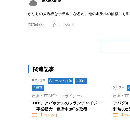
momokun
かなりの大規模なホテルになるね。他のホテルの価格にも影
2025/5/22
0
関連記事
5月13日
#ホテル・旅館
#国内
#経営
3月2日
出典：TRAICY（トライシー）
出典：TR
TKP、アパホテルのフランチャイジ
アパグル
ー事業拡大 運営中3軒を取得
利益562
1
コメント
4
コ