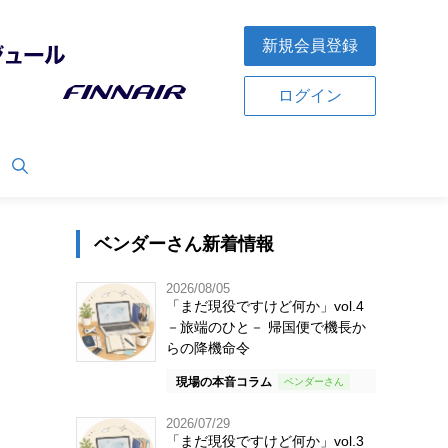
新規会員登録
ログイン
ベンダーさん新着情報
2026/08/05
「まだ現役ですけど何か」vol.4
－旅端のひと－ 帰国便で機長か
らの降機命令
現場の本音コラム
2026/07/29
「まだ現役ですけど何か」vol.3