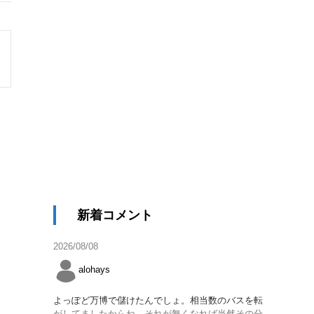
新着コメント
2026/08/08
alohays
よっぽど万博で儲けたんでしょ。相当数のバスを転
がしてましたからね。それが無くなれば当然その分