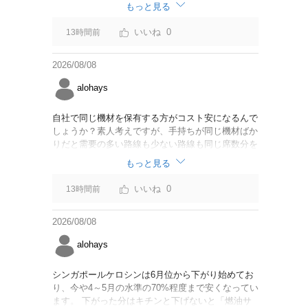
なければいいですが。
もっと見る
0
13時間前
2026/08/08
alohays
自社で同じ機材を保有する方がコスト安になるんで
しょうか？素人考えですが、手持ちが同じ機材ばか
りだと需要の多い路線も少ない路線も同じ席数分を
供給することになるので、需要が多い路線には大型
もっと見る
機材を当て、少ない路線には小型機材を当てるな
ど、席数を調整するにはリース契約の方が対応しや
0
13時間前
すいと思いました。
2026/08/08
alohays
シンガポールケロシンは6月位から下がり始めてお
り、今や4～5月の水準の70%程度まで安くなってい
ます。 下がった分はキチンと下げないと「燃油サ