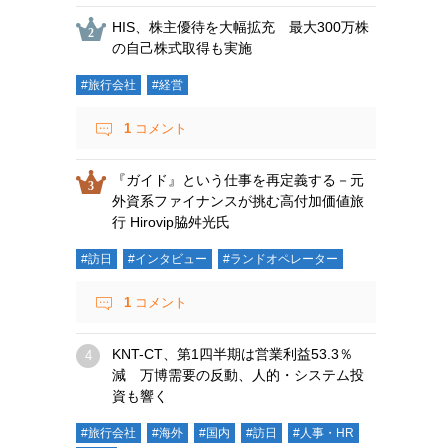
HIS、株主優待を大幅拡充 最大300万株
の自己株式取得も実施
#旅行会社
#経営
1
コメント
『ガイド』という仕事を再定義する－元
外資系ファイナンスが挑む高付加価値旅
行 Hirovip脇舛光氏
#訪日
#インタビュー
#ランドオペレーター
1
コメント
KNT-CT、第1四半期は営業利益53.3％
減 万博需要の反動、人的・システム投
資も響く
#旅行会社
#海外
#国内
#訪日
#人事・HR