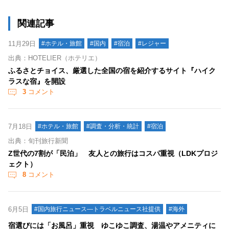
関連記事
11月29日
#ホテル・旅館
#国内
#宿泊
#レジャー
出典：HOTELIER（ホテリエ）
ふるさとチョイス、厳選した全国の宿を紹介するサイト『ハイク
ラスな宿』を開設
3
コメント
7月18日
#ホテル・旅館
#調査・分析・統計
#宿泊
出典：旬刊旅行新聞
Z世代の7割が「民泊」 友人との旅行はコスパ重視（LDKプロジ
ェクト）
8
コメント
6月5日
#国内旅行ニュース―トラベルニュース社提供
#海外
宿選びには「お風呂」重視 ゆこゆこ調査、湯温やアメニティに