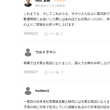
岡田 直樹
株式会社エフネス創業者
これまでも、そしてこれからも、サカリさん以上に親日的で
数週間前にお会いした際にはあれほどお元気だったのに、本
心よりご冥福をお祈り申し上げます。
2025/5/22
1
ウルトラマン
前職では大変お世話になりました。謹んでお悔やみ申し上げ
2025/5/27
1
holden1
一度目の日本支社営業総支配人時代には大変お世話になりま
子供の頃に日本で生活していた経験があるので日本語が話せ