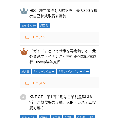
HIS、株主優待を大幅拡充 最大300万株
の自己株式取得も実施
#旅行会社
#経営
1
コメント
『ガイド』という仕事を再定義する－元
外資系ファイナンスが挑む高付加価値旅
行 Hirovip脇舛光氏
#訪日
#インタビュー
#ランドオペレーター
1
コメント
KNT-CT、第1四半期は営業利益53.3％
減 万博需要の反動、人的・システム投
資も響く
#旅行会社
#海外
#国内
#訪日
#人事・HR