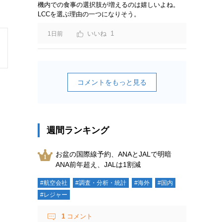
機内での食事の選択肢が増えるのは嬉しいよね。
LCCを選ぶ理由の一つになりそう。
1
1日前
コメントをもっと見る
週間ランキング
お盆の国際線予約、ANAとJALで明暗
ANA前年超え、JALは1割減
#航空会社
#調査・分析・統計
#海外
#国内
#レジャー
1
コメント