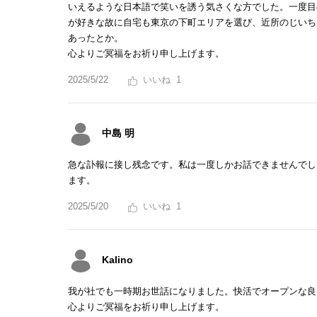
いえるような日本語で笑いを誘う気さくな方でした。一度目
が好きな故に自宅も東京の下町エリアを選び、近所のじいち
あったとか。
心よりご冥福をお祈り申し上げます。
2025/5/22
1
中島 明
急な訃報に接し残念です。私は一度しかお話できませんでし
ます。
2025/5/20
1
Kalino
我が社でも一時期お世話になりました。快活でオープンな良
心よりご冥福をお祈り申し上げます。