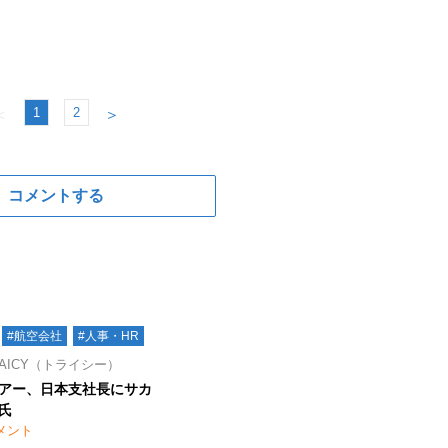
1
2
＜
＞
コメントする
#航空会社
#人事・HR
AICY（トライシー）
アー、日本支社長にサカ
氏
メント