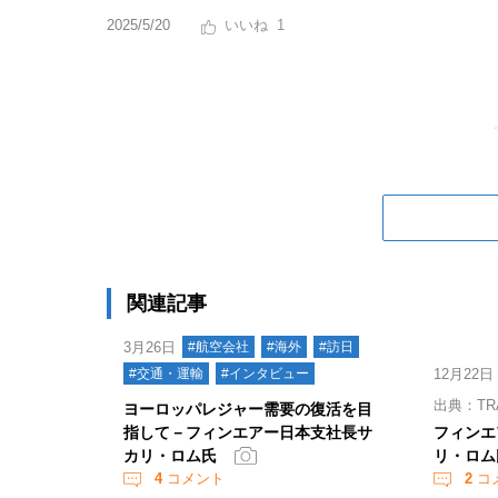
2025/5/20
1
関連記事
3月26日
#航空会社
#海外
#訪日
#交通・運輸
#インタビュー
12月22日
出典：TR
ヨーロッパレジャー需要の復活を目
指して－フィンエアー日本支社長サ
フィンエ
カリ・ロム氏
リ・ロム
4
コメント
2
コ