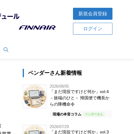
新規会員登録
ログイン
ベンダーさん新着情報
2026/08/05
「まだ現役ですけど何か」vol.4
－旅端のひと－ 帰国便で機長か
らの降機命令
現場の本音コラム
は
2026/07/29
「まだ現役ですけど何か」vol.3
社営業