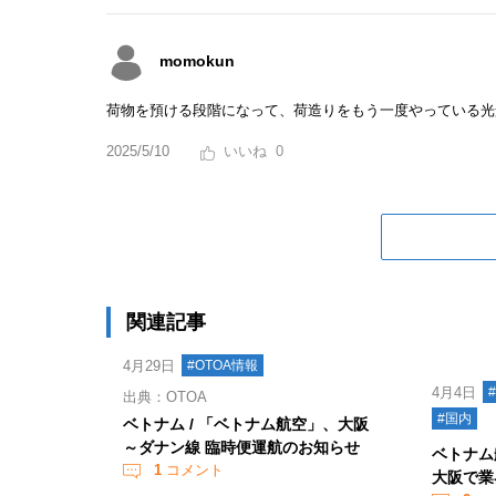
momokun
荷物を預ける段階になって、荷造りをもう一度やっている光
2025/5/10
0
関連記事
4月29日
#OTOA情報
4月4日
出典：OTOA
#国内
ベトナム / 「ベトナム航空」、大阪
～ダナン線 臨時便運航のお知らせ
ベトナム
1
コメント
大阪で業