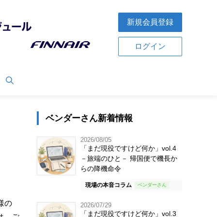
新規会員登録
ログイン
ベンダーさん新着情報
2026/08/05
「まだ現役ですけど何か」vol.4
－旅端のひと－ 帰国便で機長か
らの降機命令
現場の本音コラム
様の
2026/07/29
「まだ現役ですけど何か」vol.3
は、ご