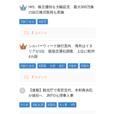
HIS、株主優待を大幅拡充 最大300万株
の自己株式取得も実施
#旅行会社
#経営
1
コメント
シルバーウィーク旅行意向、海外はイタ
リアが1位 阪急交通社調査、上位に欧州
4カ国
#旅行会社
#調査・分析・統計
#海外
#国内
3
コメント
【速報】観光庁で長官交代、木村典央氏
が就任へ JNTOも理事人事
#行政
#観光局
#国内
#人事・HR