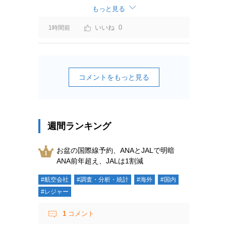
もっと見る
0
1時間前
コメントをもっと見る
週間ランキング
お盆の国際線予約、ANAとJALで明暗
ANA前年超え、JALは1割減
#航空会社
#調査・分析・統計
#海外
#国内
#レジャー
1
コメント