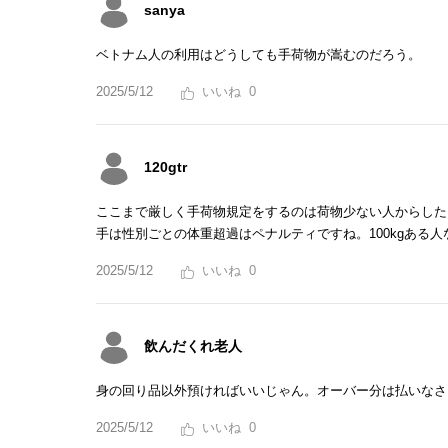
sanya
ベトナム人の利用はどうしても手荷物が嵩むのだろう。
2025/5/12
0
120gtr
ここまで厳しく手荷物規定をするのは荷物少ない人からした
手は性別ごとの体重超過はペナルティですね。100kgある
2025/5/12
0
飲んだくれ老人
身の回り品以外預ければいいじゃん。オーバー分は払いなさ
2025/5/12
0