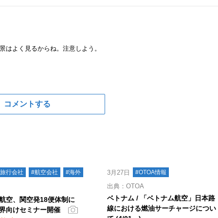
景はよく見るからね。注意しよう。
コメントする
#旅行会社
#航空会社
#海外
3月27日
#OTOA情報
出典：OTOA
ベトナム / 「ベトナム航空」日本路
航空、関空発18便体制に
線における燃油サーチャージについ
界向けセミナー開催