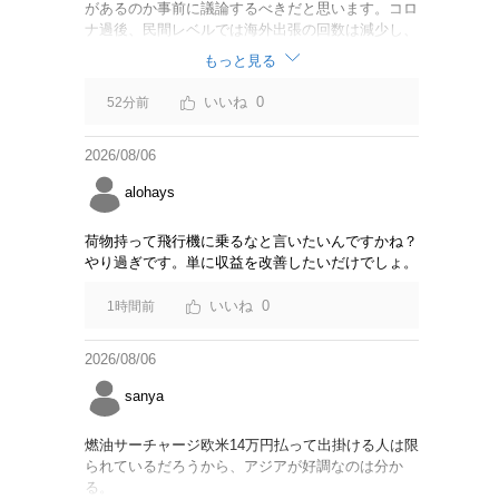
があるのか事前に議論するべきだと思います。コロ
ナ過後、民間レベルでは海外出張の回数は減少し、
リモートでやり取りするのが普通になっています
もっと見る
し。貴重な税金を使うなら費用対効果をキチンと周
知してからにして下さい。
0
52分前
2026/08/06
alohays
荷物持って飛行機に乗るなと言いたいんですかね？
やり過ぎです。単に収益を改善したいだけでしょ。
0
1時間前
2026/08/06
sanya
燃油サーチャージ欧米14万円払って出掛ける人は限
られているだろうから、アジアが好調なのは分か
る。