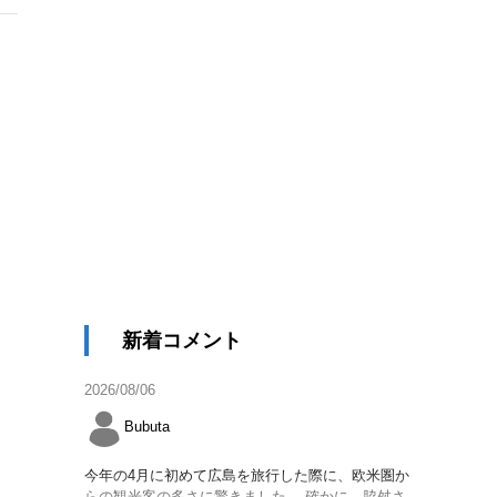
新着コメント
2026/08/06
Bubuta
今年の4月に初めて広島を旅行した際に、欧米圏か
らの観光客の多さに驚きました。 確かに、脇舛さ