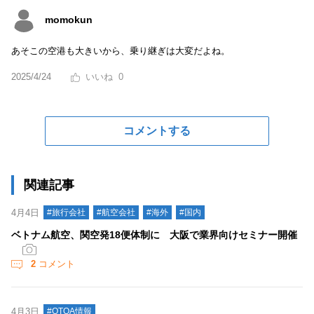
momokun
あそこの空港も大きいから、乗り継ぎは大変だよね。
2025/4/24
0
コメントする
関連記事
4月4日
#旅行会社
#航空会社
#海外
#国内
ベトナム航空、関空発18便体制に 大阪で業界向けセミナー開催
2
コメント
4月3日
#OTOA情報