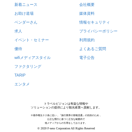
新着ニュース
会社概要
お助け道場
媒体資料
ベンダーさん
情報セキュリティ
求人
プライバシーポリシー
イベント・セミナー
利用規約
優待
よくあるご質問
wifiメディアスタイル
電子公告
ファクタリング
TARIP
エンタメ
トラベルビジョンは有益な情報や
ソリューションの提供により観光産業へ貢献します。
※著作権法３２条に従い，『旅行業界の情報流通』の目的のため，
公正な慣行に基づく正当な範囲内で
他メディアからの引用をしております。
© 2020 F-ness Corporation All Rights Reserved