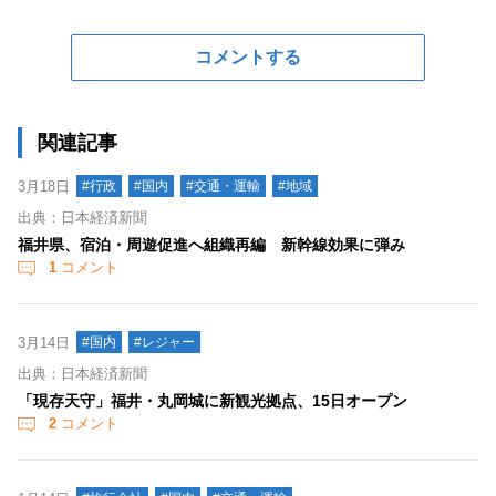
コメントする
関連記事
3月18日
#行政
#国内
#交通・運輸
#地域
出典：日本経済新聞
福井県、宿泊・周遊促進へ組織再編 新幹線効果に弾み
1
コメント
3月14日
#国内
#レジャー
出典：日本経済新聞
「現存天守」福井・丸岡城に新観光拠点、15日オープン
2
コメント