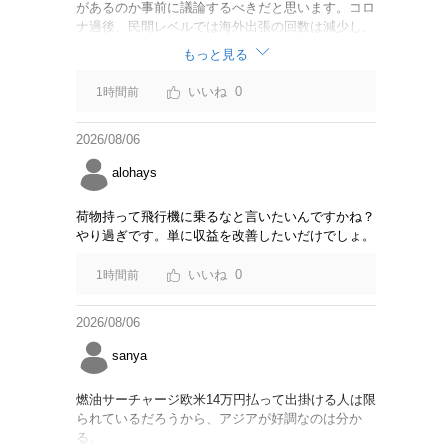
があるのか事前に議論するべきだと思います。コロ
ナ過後、民間レベルでは海外出張の回数は減少し、
リモートでやり取りするのが普通になっています
もっと見る
し。貴重な税金を使うなら費用対効果をキチンと周
知してからにして下さい。
0
1時間前
2026/08/06
alohays
荷物持って飛行機に乗るなと言いたいんですかね？
やり過ぎです。単に収益を改善したいだけでしょ。
0
1時間前
2026/08/06
sanya
燃油サーチャージ欧米14万円払って出掛ける人は限
られているだろうから、アジアが好調なのは分か
る。