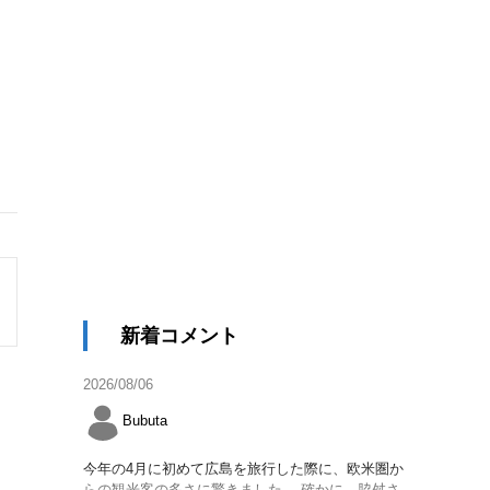
新着コメント
2026/08/06
Bubuta
今年の4月に初めて広島を旅行した際に、欧米圏か
らの観光客の多さに驚きました。 確かに、脇舛さ