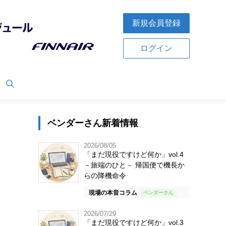
新規会員登録
ログイン
ベンダーさん新着情報
2026/08/05
「まだ現役ですけど何か」vol.4
－旅端のひと－ 帰国便で機長か
らの降機命令
現場の本音コラム
2026/07/29
「まだ現役ですけど何か」vol.3