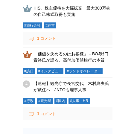
HIS、株主優待を大幅拡充 最大300万株
の自己株式取得も実施
#旅行会社
#経営
1
コメント
「価値を決めるのはお客様」－BOJ野口
貴裕氏が語る、高付加価値旅行の本質
#訪日
#インタビュー
#ランドオペレーター
【速報】観光庁で長官交代、木村典央氏
が就任へ JNTOも理事人事
#行政
#観光局
#国内
#人事・HR
1
コメント