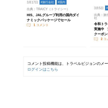
3月17日
#旅行会社
#国内
3月5日
出典：TRAICY（トライシー）
HIS、JALグループ利用の国内ダイ
出典：旅行
社
ナミックパッケージでセール
令和トラ
1
コメント
実施中 
クーポン
2
コ
コメント投稿機能は、トラベルビジョンのメ
ログインはこちら