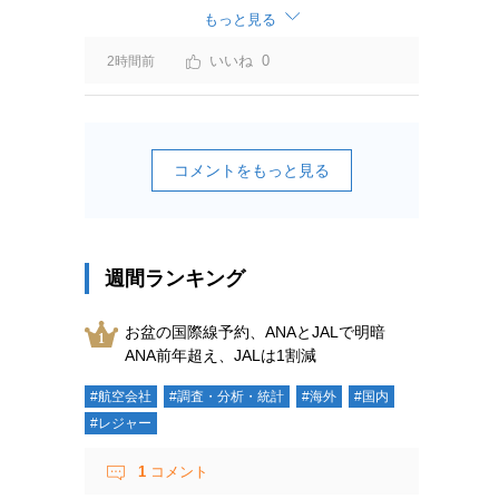
もっと見る
0
2時間前
コメントをもっと見る
週間ランキング
お盆の国際線予約、ANAとJALで明暗
ANA前年超え、JALは1割減
#航空会社
#調査・分析・統計
#海外
#国内
#レジャー
1
コメント