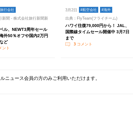
#旅行会社
3月2日
#航空会社
#海外
新聞 - 株式会社旅行新聞新
出典：FlyTeam(フライチーム)
ハワイ往復79,000円から！ JAL、
ベル、NEWT3周年セール
国際線タイムセール開催中 3月7日
海外50％オフや国内2万円
まで
など
3
コメント
メント
ールニュース会員の方のみご利用いただけます。