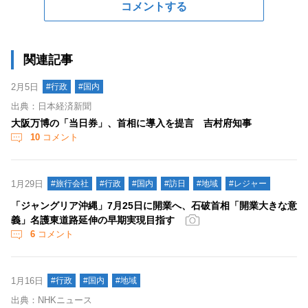
コメントする
関連記事
2月5日
#行政
#国内
出典：日本経済新聞
大阪万博の「当日券」、首相に導入を提言 吉村府知事
10
コメント
1月29日
#旅行会社
#行政
#国内
#訪日
#地域
#レジャー
「ジャングリア沖縄」7月25日に開業へ、石破首相「開業大きな意
義」名護東道路延伸の早期実現目指す
6
コメント
1月16日
#行政
#国内
#地域
出典：NHKニュース