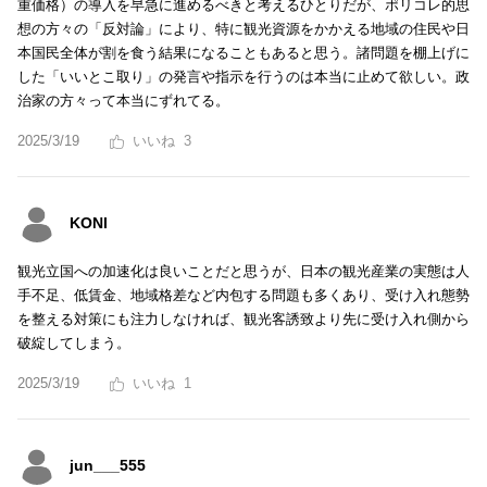
重価格）の導入を早急に進めるべきと考えるひとりだが、ポリコレ的思
想の方々の「反対論」により、特に観光資源をかかえる地域の住民や日
本国民全体が割を食う結果になることもあると思う。諸問題を棚上げに
した「いいとこ取り」の発言や指示を行うのは本当に止めて欲しい。政
治家の方々って本当にずれてる。
2025/3/19
3
KONI
観光立国への加速化は良いことだと思うが、日本の観光産業の実態は人
手不足、低賃金、地域格差など内包する問題も多くあり、受け入れ態勢
を整える対策にも注力しなければ、観光客誘致より先に受け入れ側から
破綻してしまう。
2025/3/19
1
jun___555