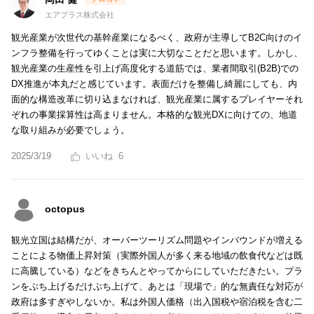
エアプラス株式会社
観光産業が次世代の基幹産業になるべく、政府が主導してB2C向けのイ
ンフラ整備を行ってゆくことは実に大切なことだと思います。しかし、
観光産業の生産性を引上げ高度化する道筋では、業者間取引(B2B)での
DX推進が本丸だと感じています。表面だけを整備し綺麗にしても、内
面的な構造改革に切り込まなければ、観光産業に属するプレイヤーそれ
ぞれの事業採算性は高まりません。本格的な観光DXに向けての、地道
な取り組みが必要でしょう。
2025/3/19
6
octopus
観光立国は結構だが、オーバーツーリズム問題やインバウンドが増える
ことによる物価上昇対策（実際外国人が多く来る地域の飲食代などは既
に高騰している）などをきちんとやってからにしていただきたい。プラ
ンをぶち上げるだけぶち上げて、あとは「現場で」的な無責任な対応が
政府は多すぎやしないか。私は外国人価格（出入国税や宿泊税を含む二