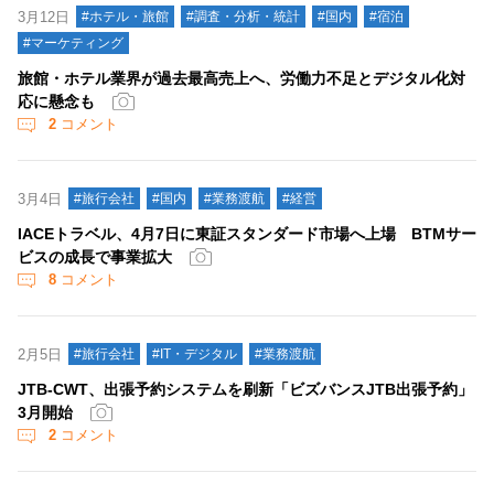
3月12日
#ホテル・旅館
#調査・分析・統計
#国内
#宿泊
#マーケティング
旅館・ホテル業界が過去最高売上へ、労働力不足とデジタル化対
応に懸念も
2
コメント
3月4日
#旅行会社
#国内
#業務渡航
#経営
IACEトラベル、4月7日に東証スタンダード市場へ上場 BTMサー
ビスの成長で事業拡大
8
コメント
2月5日
#旅行会社
#IT・デジタル
#業務渡航
JTB-CWT、出張予約システムを刷新「ビズバンスJTB出張予約」
3月開始
2
コメント