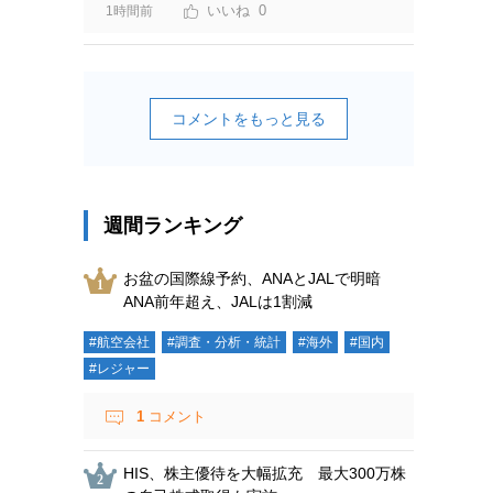
0
1時間前
コメントをもっと見る
週間ランキング
お盆の国際線予約、ANAとJALで明暗
ANA前年超え、JALは1割減
#航空会社
#調査・分析・統計
#海外
#国内
#レジャー
1
コメント
HIS、株主優待を大幅拡充 最大300万株