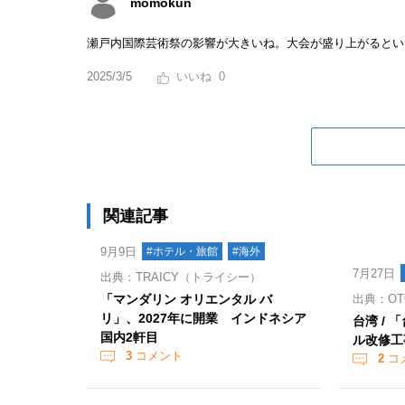
momokun
瀬戸内国際芸術祭の影響が大きいね。大会が盛り上がるとい
2025/3/5
0
関連記事
9月9日
#ホテル・旅館
#海外
7月27日
出典：TRAICY（トライシー）
「マンダリン オリエンタル バ
出典：OT
リ」、2027年に開業 インドネシア
台湾 /
国内2軒目
ル改修工
3
コメント
2
コ