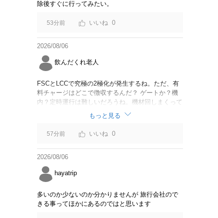
除後すぐに行ってみたい。
0
53分前
2026/08/06
飲んだくれ老人
FSCとLCCで究極の2極化が発生するね。ただ、有
料チャージはどこで徴収するんだ？ ゲートか？機
内？定時運行は難しいだろうね。機材回しまくって
るからジェットスター豪州路線は全便遅延するんじ
もっと見る
ゃないか。
0
57分前
2026/08/06
hayatrip
多いのか少ないのか分かりませんが 旅行会社ので
きる事ってほかにあるのではと思います