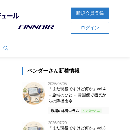
新規会員登録
ログイン
ベンダーさん新着情報
2026/08/05
「まだ現役ですけど何か」vol.4
－旅端のひと－ 帰国便で機長か
らの降機命令
現場の本音コラム
2026/07/29
「まだ現役ですけど何か」vol.3