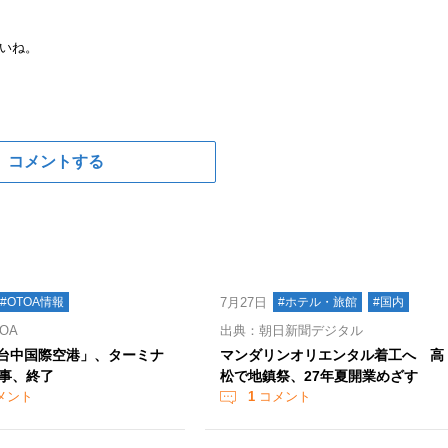
いね。
コメントする
#OTOA情報
7月27日
#ホテル・旅館
#国内
OA
出典：朝日新聞デジタル
 「台中国際空港」、ターミナ
マンダリンオリエンタル着工へ 高
事、終了
松で地鎮祭、27年夏開業めざす
メント
1
コメント