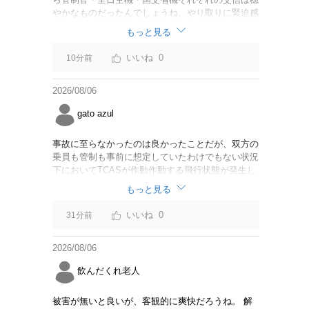
やかなものだったんでしょうね。やり取りに緊迫感
がなかったのならば今回の判断は正しいと思いま
もっと見る
す。
0
10分前
2026/08/06
gato azul
事故に至らなかったのは良かったことだが、双方の
乗員も管制も事前に想定していたわけでもない状況
下においてTCASが作動作動する飛行状態が発生し
たことは事実。CABは身内可愛やでこのままうやむ
もっと見る
やにするつもりだろうか？
0
31分前
2026/08/06
飲んだくれ老人
被害が無いと良いが、客観的に爽快だろうね。 解