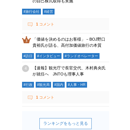
の自己株式取得も実施
#旅行会社
#経営
1
コメント
「価値を決めるのはお客様」－BOJ野口
貴裕氏が語る、高付加価値旅行の本質
#訪日
#インタビュー
#ランドオペレーター
【速報】観光庁で長官交代、木村典央氏
が就任へ JNTOも理事人事
#行政
#観光局
#国内
#人事・HR
1
コメント