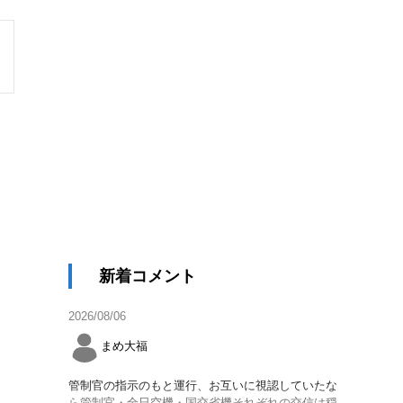
新着コメント
2026/08/06
まめ大福
管制官の指示のもと運行、お互いに視認していたな
ら管制官・全日空機・国交省機それぞれの交信は穏