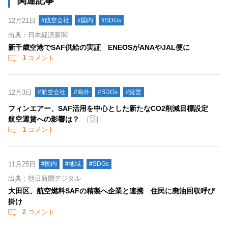
関連記事
12月21日
#航空会社
#国内
#SDGs
出典：日本経済新聞
新千歳空港でSAF供給の実証 ENEOSがANAやJAL便に
1
コメント
12月3日
#航空会社
#海外
#SDGs
#経営
フィンエアー、SAF活用を中心とした新たなCO2削減目標設定
航空運賃への影響は？
1
コメント
11月25日
#国内
#地域
#SDGs
出典：朝日新聞デジタル
大田区、航空燃料SAFの精製へ企業と連携 住民に廃油回収呼び
掛け
2
コメント