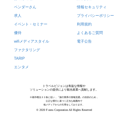
ベンダーさん
情報セキュリティ
求人
プライバシーポリシー
イベント・セミナー
利用規約
優待
よくあるご質問
wifiメディアスタイル
電子公告
ファクタリング
TARIP
エンタメ
トラベルビジョンは有益な情報や
ソリューションの提供により観光産業へ貢献します。
※著作権法３２条に従い，『旅行業界の情報流通』の目的のため，
公正な慣行に基づく正当な範囲内で
他メディアからの引用をしております。
© 2020 F-ness Corporation All Rights Reserved