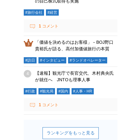
の自己株式取得も実施
#旅行会社
#経営
1
コメント
「価値を決めるのはお客様」－BOJ野口
貴裕氏が語る、高付加価値旅行の本質
#訪日
#インタビュー
#ランドオペレーター
【速報】観光庁で長官交代、木村典央氏
が就任へ JNTOも理事人事
#行政
#観光局
#国内
#人事・HR
1
コメント