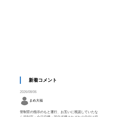
新着コメント
2026/08/06
まめ大福
管制官の指示のもと運行、お互いに視認していたな
ら管制官・全日空機・国交省機それぞれの交信は穏