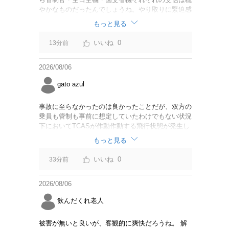
やかなものだったんでしょうね。やり取りに緊迫感
がなかったのならば今回の判断は正しいと思いま
もっと見る
す。
0
13分前
2026/08/06
gato azul
事故に至らなかったのは良かったことだが、双方の
乗員も管制も事前に想定していたわけでもない状況
下においてTCASが作動作動する飛行状態が発生し
たことは事実。CABは身内可愛やでこのままうやむ
もっと見る
やにするつもりだろうか？
0
33分前
2026/08/06
飲んだくれ老人
被害が無いと良いが、客観的に爽快だろうね。 解