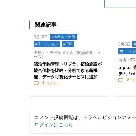
関連記事
9月10日
#ホテル・旅館
#IT・デジタル
#OTA
6月3日
#IT・デ
出典：トラベルボイス（観光産業ニュ
ース）
出典：TR
宿泊予約管理トリプラ、宿泊施設が
tripl
競合価格を比較・分析できる新機
テム「tr
能、データ可視化サービスに追加
2
コ
1
コメント
コメント投稿機能は、トラベルビジョンのメ
ログインはこちら