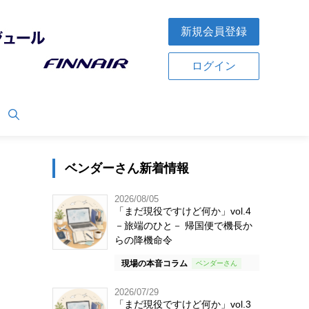
新規会員登録
ログイン
ベンダーさん新着情報
2026/08/05
「まだ現役ですけど何か」vol.4
－旅端のひと－ 帰国便で機長か
らの降機命令
現場の本音コラム
2026/07/29
「まだ現役ですけど何か」vol.3