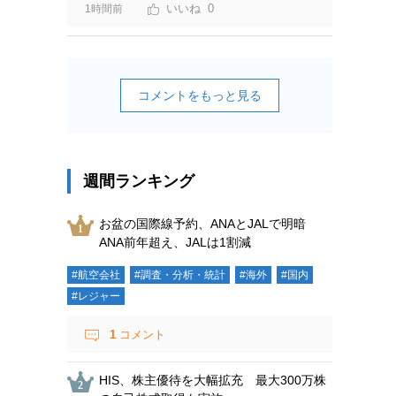
0
1時間前
コメントをもっと見る
週間ランキング
お盆の国際線予約、ANAとJALで明暗
ANA前年超え、JALは1割減
#航空会社
#調査・分析・統計
#海外
#国内
#レジャー
1
コメント
HIS、株主優待を大幅拡充 最大300万株