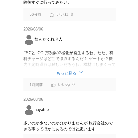
除後すぐに行ってみたい。
0
56分前
2026/08/06
飲んだくれ老人
FSCとLCCで究極の2極化が発生するね。ただ、有
料チャージはどこで徴収するんだ？ ゲートか？機
内？定時運行は難しいだろうね。機材回しまくって
るからジェットスター豪州路線は全便遅延するんじ
もっと見る
ゃないか。
0
1時間前
2026/08/06
hayatrip
多いのか少ないのか分かりませんが 旅行会社ので
きる事ってほかにあるのではと思います