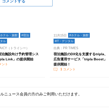
コメントする
#ホテル・旅館
#宿泊
11月15日
#ホテル・旅館
ジタル
#IT・デジタル
AICY（トライシー）
出典：PR TIMES
a、宿泊施設向け予約管理シス
宿泊施設のDX化を支援するtripla、
ipla Link」の提供開始
広告運用サービス「tripla Boost」
メント
提供開始！
1
コメント
ールニュース会員の方のみご利用いただけます。