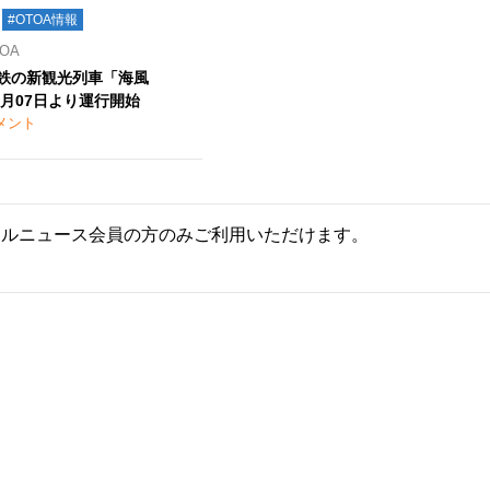
#OTOA情報
OA
 台鉄の新観光列車「海風
2月07日より運行開始
メント
ールニュース会員の方のみご利用いただけます。