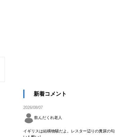
新着コメント
2026/08/07
飲んだくれ老人
イギリスは結構物騒だよ。レスター辺りの糞尿の匂
いも酷いし。