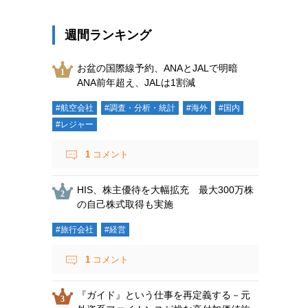
週間ランキング
お盆の国際線予約、ANAとJALで明暗
ANA前年超え、JALは1割減
#航空会社
#調査・分析・統計
#海外
#国内
#レジャー
1
コメント
HIS、株主優待を大幅拡充 最大300万株
の自己株式取得も実施
#旅行会社
#経営
1
コメント
『ガイド』という仕事を再定義する－元