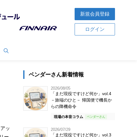
新規会員登録
ログイン
ベンダーさん新着情報
2026/08/05
「まだ現役ですけど何か」vol.4
－旅端のひと－ 帰国便で機長か
らの降機命令
現場の本音コラム
イアッ
2026/07/29
「まだ現役ですけど何か」vol.3
リー