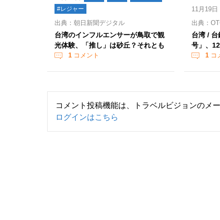
#レジャー
11月19日
出典：朝日新聞デジタル
出典：OT
台湾のインフルエンサーが鳥取で観
台湾 /
光体験、「推し」は砂丘？それとも
号」、1
1
コメント
1
コ
コメント投稿機能は、トラベルビジョンのメ
ログインはこちら