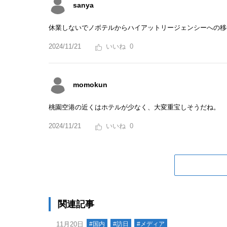
sanya
休業しないでノボテルからハイアットリージェンシーへの移
2024/11/21
0
momokun
桃園空港の近くはホテルが少なく、大変重宝しそうだね。
2024/11/21
0
関連記事
11月20日
#国内
#訪日
#メディア