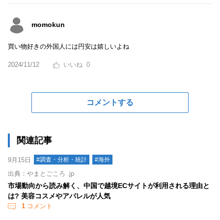
momokun
買い物好きの外国人には円安は嬉しいよね
2024/11/12
0
コメントする
関連記事
9月15日
#調査・分析・統計
#海外
出典：やまとごころ .jp
市場動向から読み解く、中国で越境ECサイトが利用される理由と
は? 美容コスメやアパレルが人気
1
コメント