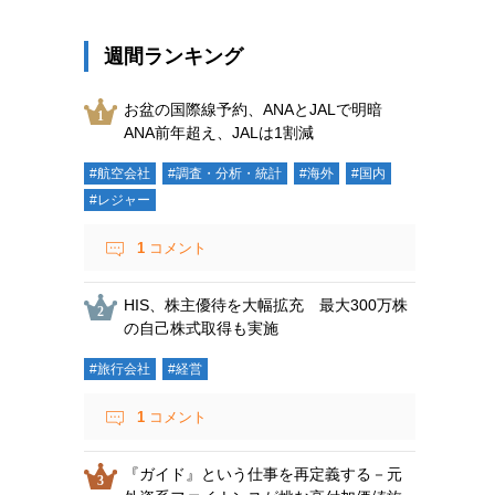
週間ランキング
お盆の国際線予約、ANAとJALで明暗
ANA前年超え、JALは1割減
#航空会社
#調査・分析・統計
#海外
#国内
#レジャー
1
コメント
HIS、株主優待を大幅拡充 最大300万株
の自己株式取得も実施
#旅行会社
#経営
1
コメント
『ガイド』という仕事を再定義する－元