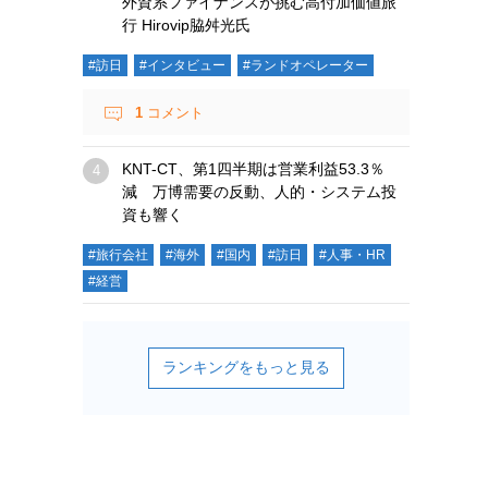
外資系ファイナンスが挑む高付加価値旅
行 Hirovip脇舛光氏
#訪日
#インタビュー
#ランドオペレーター
1
コメント
KNT-CT、第1四半期は営業利益53.3％
減 万博需要の反動、人的・システム投
資も響く
#旅行会社
#海外
#国内
#訪日
#人事・HR
#経営