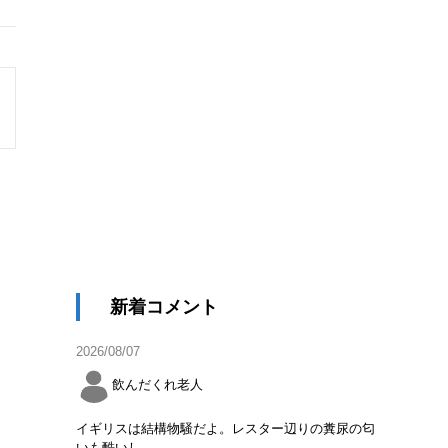
新着コメント
2026/08/07
飲んだくれ老人
イギリスは結構物騒だよ。レスター辺りの糞尿の匂
いも酷いし。