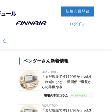
新規会員登録
ログイン
ベンダーさん新着情報
2026/08/05
「まだ現役ですけど何か」vol.4
－旅端のひと－ 帰国便で機長か
らの降機命令
現場の本音コラム
2026/07/29
「まだ現役ですけど何か」vol.3