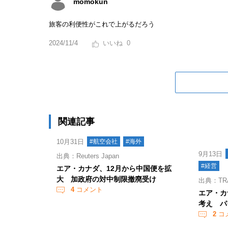
momokun
旅客の利便性がこれで上がるだろう
2024/11/4
0
関連記事
10月31日
#航空会社
#海外
9月13日
出典：Reuters Japan
#経営
エア・カナダ、12月から中国便を拡
大 加政府の対中制限撤廃受け
出典：TR
4
コメント
エア・カ
考え パ
2
コ