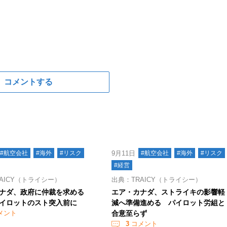
コメントする
#航空会社
#海外
#リスク
9月11日
#航空会社
#海外
#リスク
#経営
AICY（トライシー）
出典：TRAICY（トライシー）
ナダ、政府に仲裁を求める
エア・カナダ、ストライキの影響軽
イロットのスト突入前に
減へ準備進める パイロット労組と
メント
合意至らず
3
コメント