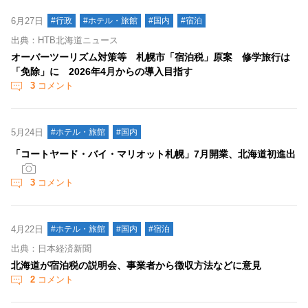
6月27日
#行政
#ホテル・旅館
#国内
#宿泊
出典：HTB北海道ニュース
オーバーツーリズム対策等 札幌市「宿泊税」原案 修学旅行は
「免除」に 2026年4月からの導入目指す
3
コメント
5月24日
#ホテル・旅館
#国内
「コートヤード・バイ・マリオット札幌」7月開業、北海道初進出
3
コメント
4月22日
#ホテル・旅館
#国内
#宿泊
出典：日本経済新聞
北海道が宿泊税の説明会、事業者から徴収方法などに意見
2
コメント