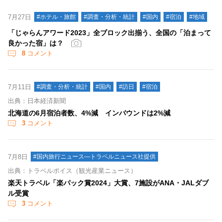
7月27日
#ホテル・旅館
#調査・分析・統計
#国内
#宿泊
#地域
「じゃらんアワード2023」全ブロック出揃う、全国の「泊まって
良かった宿」は？
8
コメント
7月11日
#調査・分析・統計
#国内
#訪日
#宿泊
出典：日本経済新聞
北海道の6月宿泊者数、4%減 インバウンドは2%減
3
コメント
7月8日
#国内旅行ニュース―トラベルニュース社提供
出典：トラベルボイス（観光産業ニュース）
楽天トラベル「楽パック賞2024」大賞、7施設がANA・JALダブ
ル受賞
3
コメント