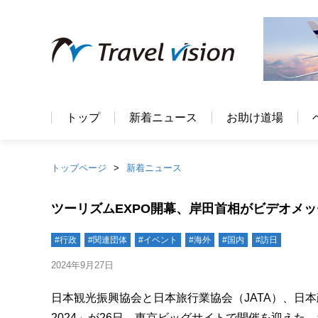
トップ
新着ニュース
お助け道場
トップページ
新着ニュース
ツーリズムEXPO開幕、岸田首相がビデオメ
#行政
#関連団体
#イベント
#海外
#国内
#訪日
2024年9月27日
日本観光振興協会と日本旅行業協会（JATA）、日本
2024」が26日、東京ビッグサイトで開催を迎え