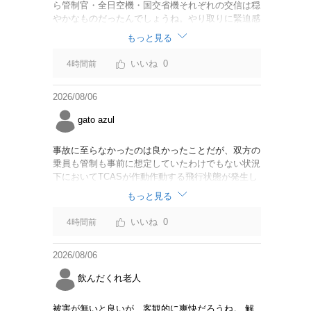
ら管制官・全日空機・国交省機それぞれの交信は穏
やかなものだったんでしょうね。やり取りに緊迫感
がなかったのならば今回の判断は正しいと思いま
もっと見る
す。
0
4時間前
2026/08/06
gato azul
事故に至らなかったのは良かったことだが、双方の
乗員も管制も事前に想定していたわけでもない状況
下においてTCASが作動作動する飛行状態が発生し
たことは事実。CABは身内可愛やでこのままうやむ
もっと見る
やにするつもりだろうか？
0
4時間前
2026/08/06
飲んだくれ老人
被害が無いと良いが、客観的に爽快だろうね。 解