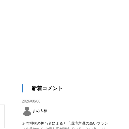
新着コメント
2026/08/06
まめ大福
≫同機構の担当者によると「環境意識の高いフラン
スや北米からの個人客が増えている」という。 非