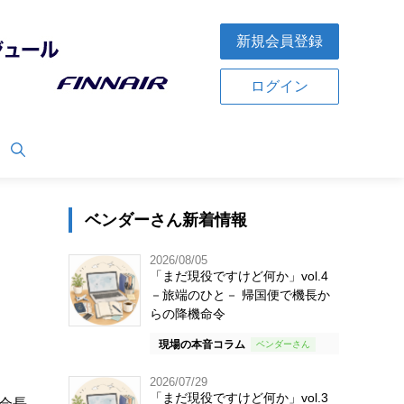
新規会員登録
ログイン
ベンダーさん新着情報
2026/08/05
「まだ現役ですけど何か」vol.4
－旅端のひと－ 帰国便で機長か
らの降機命令
現場の本音コラム
2026/07/29
「まだ現役ですけど何か」vol.3
会長