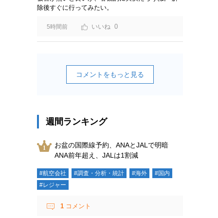
除後すぐに行ってみたい。
0
5時間前
コメントをもっと見る
週間ランキング
お盆の国際線予約、ANAとJALで明暗
ANA前年超え、JALは1割減
#航空会社
#調査・分析・統計
#海外
#国内
#レジャー
1
コメント