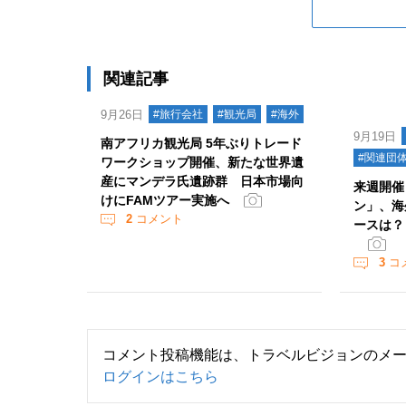
関連記事
9月26日
#旅行会社
#観光局
#海外
9月19日
南アフリカ観光局 5年ぶりトレード
#関連団
ワークショップ開催、新たな世界遺
産にマンデラ氏遺跡群 日本市場向
来週開催
けにFAMツアー実施へ
ン」、海
2
コメント
ースは？
3
コ
コメント投稿機能は、トラベルビジョンのメ
ログインはこちら