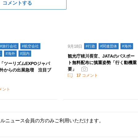
コメントする
#旅行会社
#航空会社
9月18日
#行政
#関連団体
#海外
体
#海外
#国内
観光庁秡川長官、JATAのパスポー
ト無料配布に慎重姿勢「行く動機重
「ツーリズムEXPOジャパ
要」
外からの出展急増 注目ブ
17
コメント
メント
ールニュース会員の方のみご利用いただけます。