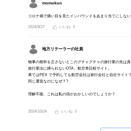
momokun
コロナ禍で痛い目を見たインバウンドをあまり当てにしない
2024/9/27
4
地方リテーラーの社員
物事の根幹を正さないとこのグチャグチャの旅行業の先は真
旅行業法に縛られないOTA、航空券比較サイト。
果てはPEX で予約しても航空会社は旅行会社と自社サイト
同じ運賃なのになぜ？?
理解不能、これは私の頭がおかしいのでしょうか？
2024/10/24
0