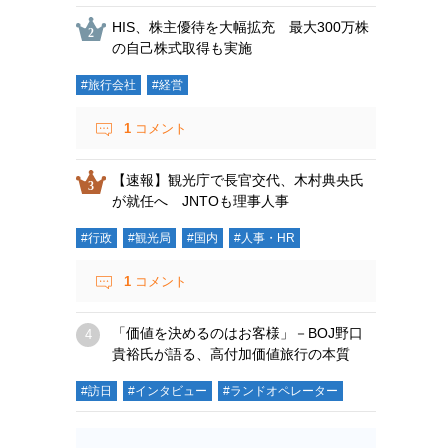
HIS、株主優待を大幅拡充 最大300万株
の自己株式取得も実施
#旅行会社
#経営
1
コメント
【速報】観光庁で長官交代、木村典央氏
が就任へ JNTOも理事人事
#行政
#観光局
#国内
#人事・HR
1
コメント
「価値を決めるのはお客様」－BOJ野口
貴裕氏が語る、高付加価値旅行の本質
#訪日
#インタビュー
#ランドオペレーター