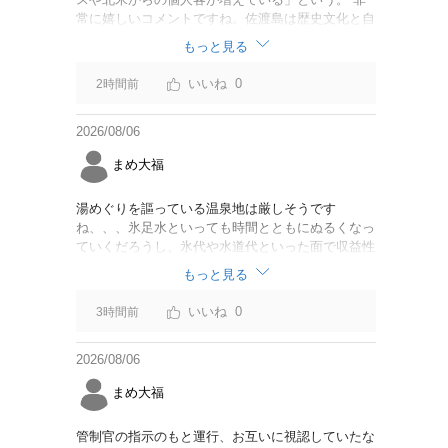
常に嬉しいコメントですね。佐渡島は歴史文化と自
然が相まっての土地となっているので、個人的には
もっと見る
環境意識の低い人は来ないでほしいです。「金がと
れるんじゃないか」と勝手に穴掘ったりしそうな国
0
2時間前
の人は来ないでほしいですね。
2026/08/06
まめ大福
湯めぐりを謳っている温泉地は厳しそうです
ね、、、氷足水といっても時間とともにぬるくなっ
ていくだろうし、氷代や水道代といった面で収益性
に課題を感じるが、非常に興味深い試みです
もっと見る
0
3時間前
2026/08/06
まめ大福
管制官の指示のもと運行、お互いに視認していたな