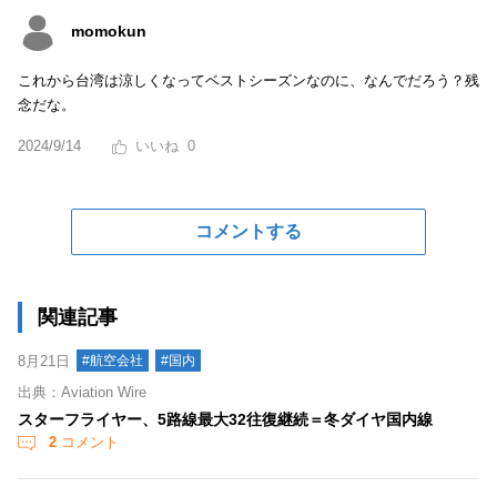
momokun
これから台湾は涼しくなってベストシーズンなのに、なんでだろう？残
念だな。
2024/9/14
0
コメントする
関連記事
8月21日
#航空会社
#国内
出典：Aviation Wire
スターフライヤー、5路線最大32往復継続＝冬ダイヤ国内線
2
コメント