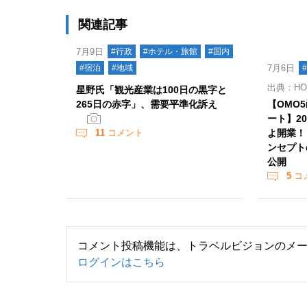
関連記事
7月9日
#行政
#ホテル・旅館
#国内
#宿泊
#地域
7月6日
出典：HO
星野氏「観光産業は100日の黒字と
265日の赤字」、需要平準化訴え
【OMO
ート】2
11
コメント
よ開業！
ンセプト
公開
5
コ
コメント投稿機能は、トラベルビジョンのメ
ログインはこちら