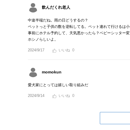
飲んだくれ老人
中途半端だね。雨の日どうするの？
ペットっと子供の数を逆転してる。ペット連れて行けるは小
事前にホテル予約して、天気悪かったら？ベビーシッター変
ホシノらしいよ。
2024/9/17
0
momokun
愛犬家にとっては嬉しい取り組みだ
2024/9/14
0