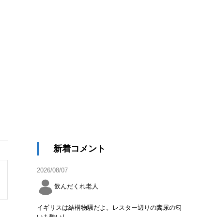
新着コメント
2026/08/07
飲んだくれ老人
イギリスは結構物騒だよ。レスター辺りの糞尿の匂
いも酷いし。