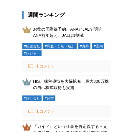
週間ランキング
お盆の国際線予約、ANAとJALで明暗
ANA前年超え、JALは1割減
#航空会社
#調査・分析・統計
#海外
#国内
#レジャー
1
コメント
HIS、株主優待を大幅拡充 最大300万株
の自己株式取得も実施
#旅行会社
#経営
1
コメント
『ガイド』という仕事を再定義する－元