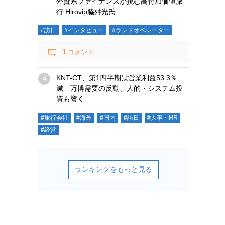
外資系ファイナンスが挑む高付加価値旅
行 Hirovip脇舛光氏
#訪日
#インタビュー
#ランドオペレーター
1
コメント
KNT-CT、第1四半期は営業利益53.3％
減 万博需要の反動、人的・システム投
資も響く
#旅行会社
#海外
#国内
#訪日
#人事・HR
#経営