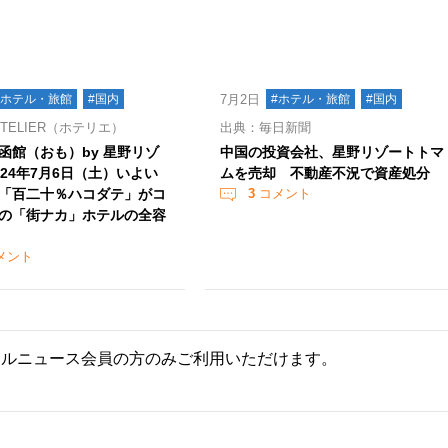
#ホテル・旅館
#国内
7月2日
#ホテル・旅館
#国内
TELIER（ホテリエ）
出典：毎日新聞
5函館（おも）by 星野リゾ
中国の投資会社、星野リゾートトマ
024年7月6日（土）いよい
ムを売却 不動産不況で資産処分
「百二十％ハコダテ」がコ
3
コメント
の「街ナカ」ホテルの全容
メント
ールニュース会員の方のみご利用いただけます。