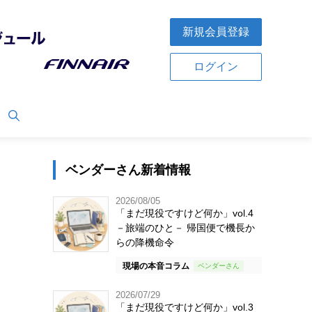
新規会員登録
ログイン
ベンダーさん新着情報
2026/08/05
「まだ現役ですけど何か」vol.4
－旅端のひと－ 帰国便で機長か
らの降機命令
現場の本音コラム
2026/07/29
「まだ現役ですけど何か」vol.3