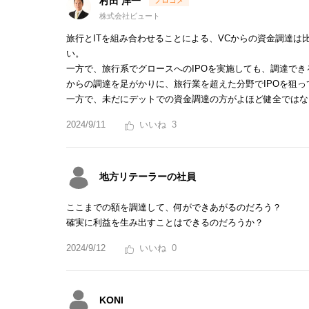
村田 洋一
株式会社ビュート
旅行とITを組み合わせることによる、VCからの資金調達
い。
一方で、旅行系でグロースへのIPOを実施しても、調達でき
からの調達を足がかりに、旅行業を超えた分野でIPOを狙
一方で、未だにデットでの資金調達の方がよほど健全ではな
2024/9/11
3
地方リテーラーの社員
ここまでの額を調達して、何ができあがるのだろう？
確実に利益を生み出すことはできるのだろうか？
2024/9/12
0
KONI