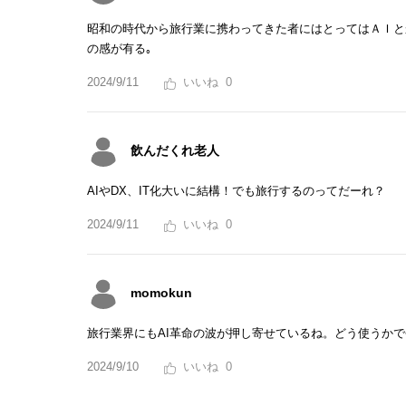
昭和の時代から旅行業に携わってきた者にはとってはＡＩと
の感が有る｡
2024/9/11
0
飲んだくれ老人
AIやDX、IT化大いに結構！でも旅行するのってだーれ？
2024/9/11
0
momokun
旅行業界にもAI革命の波が押し寄せているね。どう使うか
2024/9/10
0