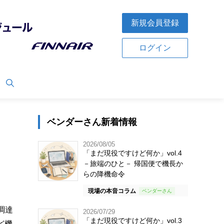
新規会員登録
ログイン
ベンダーさん新着情報
2026/08/05
「まだ現役ですけど何か」vol.4
－旅端のひと－ 帰国便で機長か
らの降機命令
現場の本音コラム
調達
2026/07/29
「まだ現役ですけど何か」vol.3
ど機