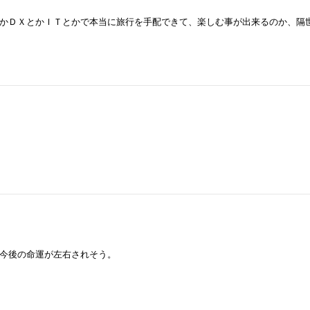
かＤＸとかＩＴとかで本当に旅行を手配できて、楽しむ事が出来るのか、隔
で今後の命運が左右されそう。