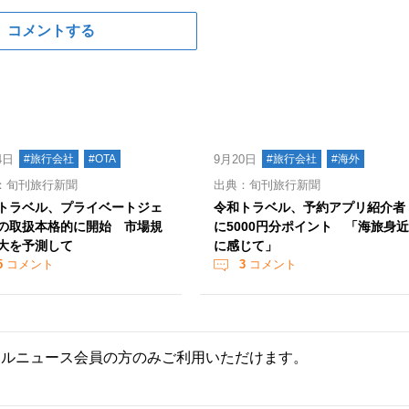
コメントする
4日
#旅行会社
#OTA
9月20日
#旅行会社
#海外
：旬刊旅行新聞
出典：旬刊旅行新聞
トラベル、プライベートジェ
令和トラベル、予約アプリ紹介者
の取扱本格的に開始 市場規
に5000円分ポイント 「海旅身近
大を予測して
に感じて」
5
コメント
3
コメント
ールニュース会員の方のみご利用いただけます。