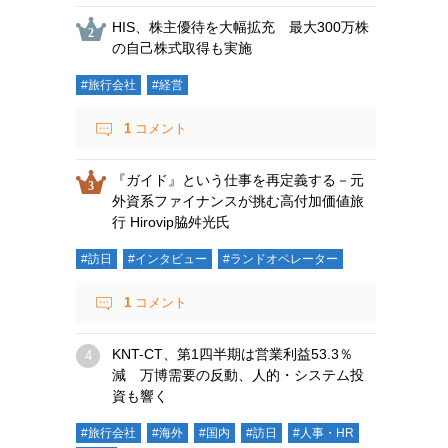
HIS、株主優待を大幅拡充 最大300万株
の自己株式取得も実施
#旅行会社
#経営
1
コメント
『ガイド』という仕事を再定義する－元
外資系ファイナンスが挑む高付加価値旅
行 Hirovip脇舛光氏
#訪日
#インタビュー
#ランドオペレーター
1
コメント
KNT-CT、第1四半期は営業利益53.3％
減 万博需要の反動、人的・システム投
資も響く
#旅行会社
#海外
#国内
#訪日
#人事・HR