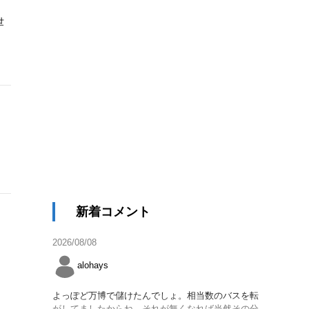
世
新着コメント
2026/08/08
alohays
よっぽど万博で儲けたんでしょ。相当数のバスを転
がしてましたからね。それが無くなれば当然その分