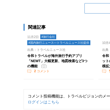
関連記事
11月2日
#旅行会社
#国内旅行ニュース―トラベルニュース社提供
10月
出典：トラベルニュース社
出典
令和トラベルが海外旅行予約アプリ
令和
「NEWT」大幅更新、地図検索など3つ
ット
の機能
模拡
2
コメント
コメント投稿機能は、トラベルビジョンのメ
ログインはこちら