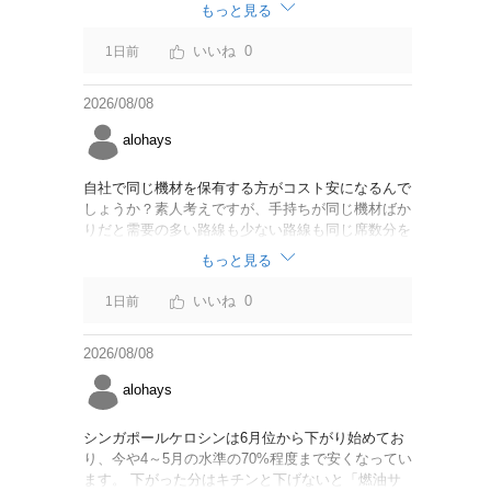
なければいいですが。
もっと見る
0
1日前
2026/08/08
alohays
自社で同じ機材を保有する方がコスト安になるんで
しょうか？素人考えですが、手持ちが同じ機材ばか
りだと需要の多い路線も少ない路線も同じ席数分を
供給することになるので、需要が多い路線には大型
もっと見る
機材を当て、少ない路線には小型機材を当てるな
ど、席数を調整するにはリース契約の方が対応しや
0
1日前
すいと思いました。
2026/08/08
alohays
シンガポールケロシンは6月位から下がり始めてお
り、今や4～5月の水準の70%程度まで安くなってい
ます。 下がった分はキチンと下げないと「燃油サ