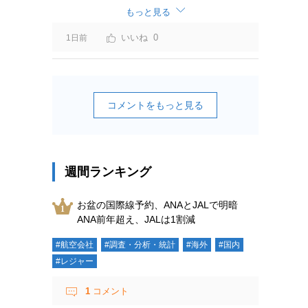
ーチャージ＝利益」と判断されますよ。
もっと見る
0
1日前
コメントをもっと見る
週間ランキング
お盆の国際線予約、ANAとJALで明暗
ANA前年超え、JALは1割減
#航空会社
#調査・分析・統計
#海外
#国内
#レジャー
1
コメント