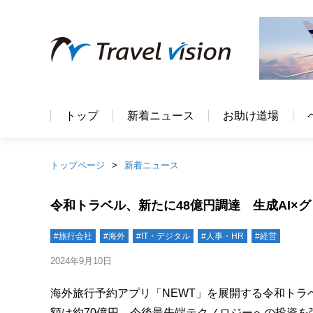
トップ
新着ニュース
お助け道場
トップページ
新着ニュース
令和トラベル、新たに48億円調達 生成AI×
#旅行会社
#海外
#IT・デジタル
#人事・HR
#経営
2024年9月10日
海外旅行予約アプリ「NEWT」を展開する令和トラ
額は約70億円。今後最先端テクノロジーへの投資を