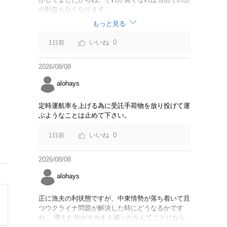
の利益もなくなります。
もっと見る
0
1日前
2026/08/08
alohays
定時運航率を上げる為に受託手荷物を放り投げて運
ぶようなことは止めて下さい。
0
1日前
2026/08/08
alohays
正に漁夫の利状態ですが、中東情勢が落ち着いて且
つウクライナ問題が解決した時にどうなるかです
ね。 増えた分がそのまま減ったなんてことになら