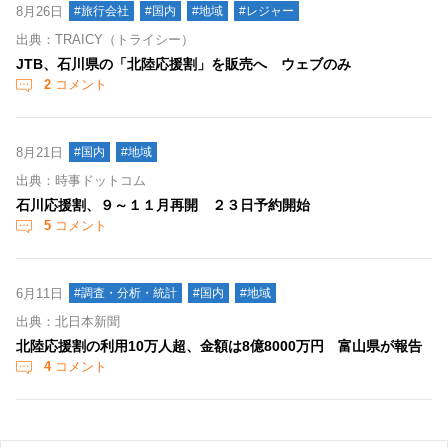
8月26日
#旅行会社
#国内
#地域
#レジャー
出典：TRAICY（トライシー）
JTB、石川県の「北陸応援割」を販売へ ウェブのみ
2
コメント
8月21日
#国内
#地域
出典：時事ドットコム
石川応援割、９～１１月再開 ２３日予約開始
5
コメント
6月11日
#調査・分析・統計
#国内
#地域
出典：北日本新聞
北陸応援割の利用10万人超、金額は8億8000万円 富山県が報告
4
コメント