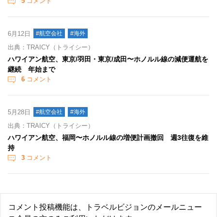
5
コメント
6月12日
#航空会社
#海外
出典：TRAICY（トライシー）
ハワイアン航空、東京/羽田・東京/成田〜ホノルル線の減便運航を
継続 年始まで
6
コメント
5月28日
#航空会社
#海外
出典：TRAICY（トライシー）
ハワイアン航空、福岡〜ホノルル線の増便計画撤回 週3往復を維
持
3
コメント
コメント投稿機能は、トラベルビジョンのメールニュー