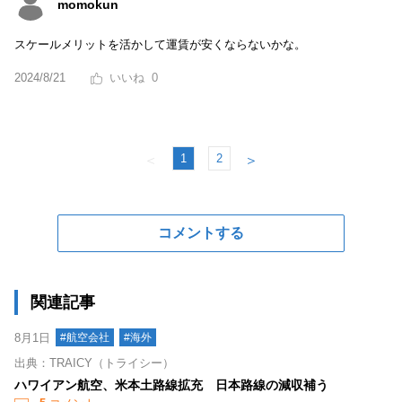
momokun
スケールメリットを活かして運賃が安くならないかな。
2024/8/21
0
1
2
＜
＞
コメントする
関連記事
8月1日
#航空会社
#海外
出典：TRAICY（トライシー）
ハワイアン航空、米本土路線拡充 日本路線の減収補う