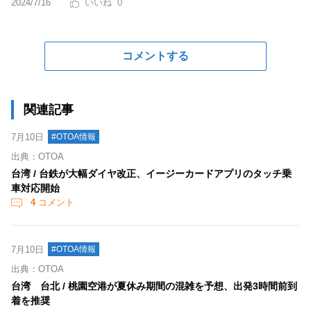
2024/7/16
0
コメントする
関連記事
7月10日
#OTOA情報
出典：OTOA
台湾 / 台鉄が大幅ダイヤ改正、イージーカードアプリのタッチ乗
車対応開始
4
コメント
7月10日
#OTOA情報
出典：OTOA
台湾 台北 / 桃園空港が夏休み期間の混雑を予想、出発3時間前到
着を推奨