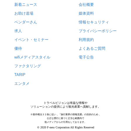
新着ニュース
会社概要
お助け道場
媒体資料
ベンダーさん
情報セキュリティ
求人
プライバシーポリシー
イベント・セミナー
利用規約
優待
よくあるご質問
wifiメディアスタイル
電子公告
ファクタリング
TARIP
エンタメ
トラベルビジョンは有益な情報や
ソリューションの提供により観光産業へ貢献します。
※著作権法３２条に従い，『旅行業界の情報流通』の目的のため，
公正な慣行に基づく正当な範囲内で
他メディアからの引用をしております。
© 2020 F-ness Corporation All Rights Reserved