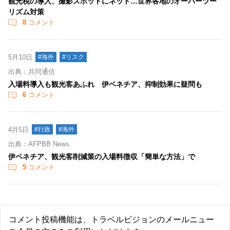
観光税の導入、撮影スポットにネット…世界各地のオーバーツー
リズム対策
8
コメント
5月10日
#海外
#リスク
出典：共同通信
入場料導入も観光客あふれ 伊ベネチア、抑制効果に疑問も
6
コメント
4月5日
#行政
#海外
出典：AFPBB News
伊ベネチア、観光客削減策の入場料徴収「簡単な方法」で
5
コメント
コメント投稿機能は、トラベルビジョンのメールニュー