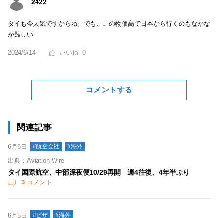
2422
タイも今人気ですからね。でも、この物価高で日本から行くのもなかな
か難しい
2024/6/14
0
コメントする
関連記事
6月6日
#航空会社
#海外
出典：Aviation Wire
タイ国際航空、中部深夜便10/29再開 週4往復、4年半ぶり
3
コメント
6月5日
#ビザ
#海外