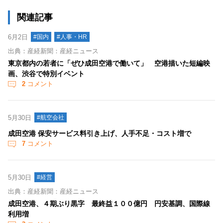
関連記事
6月2日
#国内
#人事・HR
出典：産経新聞：産経ニュース
東京都内の若者に「ぜひ成田空港で働いて」 空港描いた短編映
画、渋谷で特別イベント
2
コメント
5月30日
#航空会社
成田空港 保安サービス料引き上げ、人手不足・コスト増で
7
コメント
5月30日
#経営
出典：産経新聞：産経ニュース
成田空港、４期ぶり黒字 最終益１００億円 円安基調、国際線
利用増