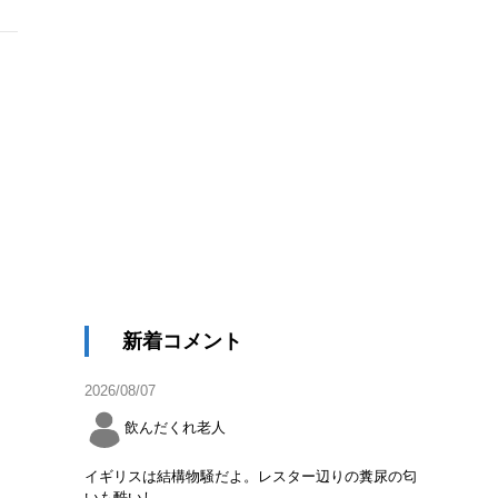
新着コメント
2026/08/07
飲んだくれ老人
イギリスは結構物騒だよ。レスター辺りの糞尿の匂
いも酷いし。