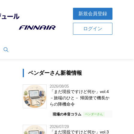
新規会員登録
ログイン
ベンダーさん新着情報
2026/08/05
「まだ現役ですけど何か」vol.4
－旅端のひと－ 帰国便で機長か
らの降機命令
現場の本音コラム
2026/07/29
「まだ現役ですけど何か」vol.3