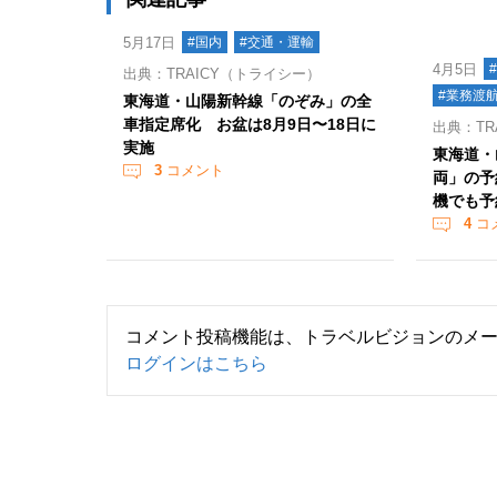
5月17日
#国内
#交通・運輸
4月5日
出典：TRAICY（トライシー）
#業務渡
東海道・山陽新幹線「のぞみ」の全
車指定席化 お盆は8月9日〜18日に
出典：TR
実施
東海道・
3
コメント
両」の予
機でも予
4
コ
コメント投稿機能は、トラベルビジョンのメ
ログインはこちら