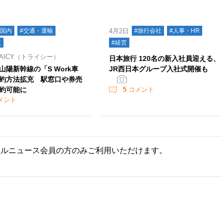
#国内
#交通・運輸
4月2日
#旅行会社
#人事・HR
航
#経営
AICY（トライシー）
日本旅行 120名の新入社員迎える、
山陽新幹線の「S Work車
JR西日本グループ入社式開催も
約方法拡充 駅窓口や券売
約可能に
5
コメント
メント
ールニュース会員の方のみご利用いただけます。