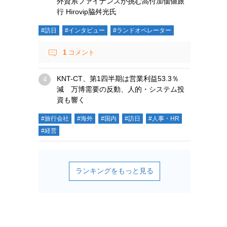
外資系ファイナンスが挑む高付加価値旅
行 Hirovip脇舛光氏
#訪日
#インタビュー
#ランドオペレーター
1
コメント
KNT-CT、第1四半期は営業利益53.3％
減 万博需要の反動、人的・システム投
資も響く
#旅行会社
#海外
#国内
#訪日
#人事・HR
#経営