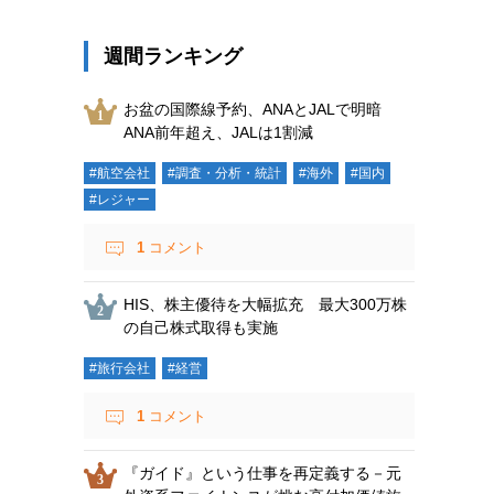
週間ランキング
お盆の国際線予約、ANAとJALで明暗
ANA前年超え、JALは1割減
#航空会社
#調査・分析・統計
#海外
#国内
#レジャー
1
コメント
HIS、株主優待を大幅拡充 最大300万株
の自己株式取得も実施
#旅行会社
#経営
1
コメント
『ガイド』という仕事を再定義する－元