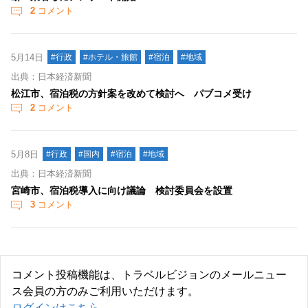
2
コメント
5月14日
#行政
#ホテル・旅館
#宿泊
#地域
出典：日本経済新聞
松江市、宿泊税の方針案を改めて検討へ パブコメ受け
2
コメント
5月8日
#行政
#国内
#宿泊
#地域
出典：日本経済新聞
宮崎市、宿泊税導入に向け議論 検討委員会を設置
3
コメント
コメント投稿機能は、トラベルビジョンのメールニュー
ス会員の方のみご利用いただけます。
ログインはこちら