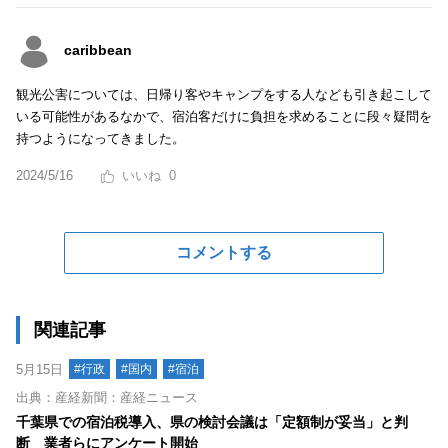
caribbean
観光公害については、日帰り客やキャンプをする人なども引き起こして
いる可能性があるなかで、宿泊客だけに負担を求めることに段々疑問を
持つようになってきました。
2024/5/16
0
コメントする
関連記事
5月15日
#行政
#国内
#宿泊
出典：産経新聞：産経ニュース
千葉県での宿泊税導入、県の検討会議は「定額制が妥当」と判
断 業者らにアンケート開始