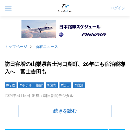
ログイン
トップページ
新着ニュース
訪日客増の山梨県富士河口湖町、26年にも宿泊税導
入へ 富士吉田も
#行政
#ホテル・旅館
#国内
#訪日
#宿泊
2024年5月15日
出典：朝日新聞デジタル
続きを読む