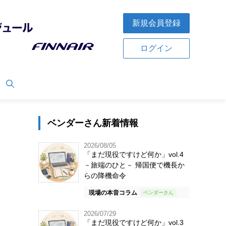
新規会員登録
ログイン
ベンダーさん新着情報
2026/08/05
「まだ現役ですけど何か」vol.4
－旅端のひと－ 帰国便で機長か
らの降機命令
現場の本音コラム
2026/07/29
「まだ現役ですけど何か」vol.3