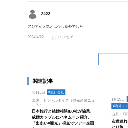
2422
アジアが人気とは少し意外でした
2024/4/22
0
関連記事
4月15日
#旅行会社
1月25日
出典：トラベルボイス（観光産業ニュ
ース）
#海外メ
日本旅行と結婚相談IBJ社が協業、
出典：TRV
成婚カップルにハネムーン紹介、
友達連れ
「出あい×観光」視点でツアー企画
とり旅、