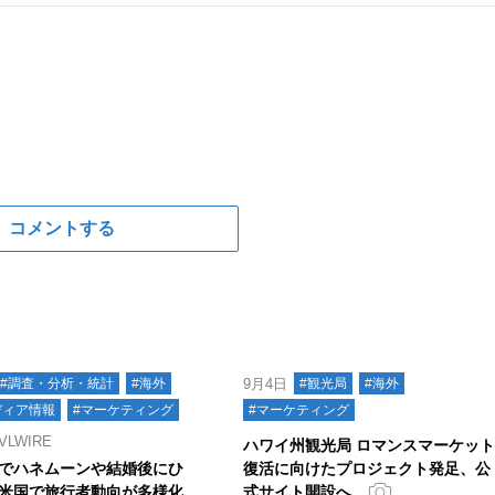
コメントする
#調査・分析・統計
#海外
9月4日
#観光局
#海外
ディア情報
#マーケティング
#マーケティング
LWIRE
ハワイ州観光局 ロマンスマーケッ
でハネムーンや結婚後にひ
復活に向けたプロジェクト発足、公
米国で旅行者動向が多様化
式サイト開設へ