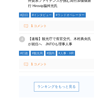
外資系ファイナンスが挑む高付加価値旅
行 Hirovip脇舛光氏
#訪日
#インタビュー
#ランドオペレーター
1
コメント
【速報】観光庁で長官交代、木村典央氏
が就任へ JNTOも理事人事
#行政
#観光局
#国内
#人事・HR
1
コメント