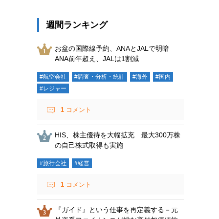
週間ランキング
お盆の国際線予約、ANAとJALで明暗
ANA前年超え、JALは1割減
#航空会社
#調査・分析・統計
#海外
#国内
#レジャー
1
コメント
HIS、株主優待を大幅拡充 最大300万株
の自己株式取得も実施
#旅行会社
#経営
1
コメント
『ガイド』という仕事を再定義する－元