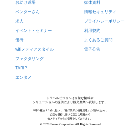
お助け道場
媒体資料
ベンダーさん
情報セキュリティ
求人
プライバシーポリシー
イベント・セミナー
利用規約
優待
よくあるご質問
wifiメディアスタイル
電子公告
ファクタリング
TARIP
エンタメ
トラベルビジョンは有益な情報や
ソリューションの提供により観光産業へ貢献します。
※著作権法３２条に従い，『旅行業界の情報流通』の目的のため，
公正な慣行に基づく正当な範囲内で
他メディアからの引用をしております。
© 2020 F-ness Corporation All Rights Reserved