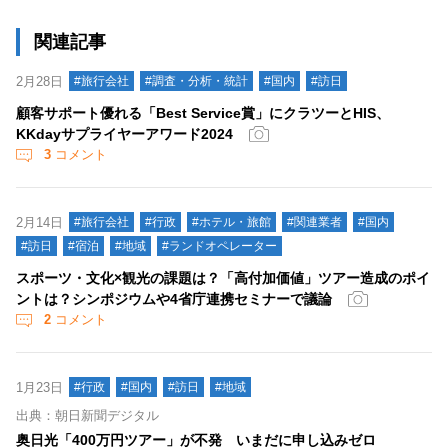
関連記事
2月28日
#旅行会社
#調査・分析・統計
#国内
#訪日
顧客サポート優れる「Best Service賞」にクラツーとHIS、
KKdayサプライヤーアワード2024
3
コメント
2月14日
#旅行会社
#行政
#ホテル・旅館
#関連業者
#国内
#訪日
#宿泊
#地域
#ランドオペレーター
スポーツ・文化×観光の課題は？「高付加価値」ツアー造成のポイ
ントは？シンポジウムや4省庁連携セミナーで議論
2
コメント
1月23日
#行政
#国内
#訪日
#地域
出典：朝日新聞デジタル
奥日光「400万円ツアー」が不発 いまだに申し込みゼロ