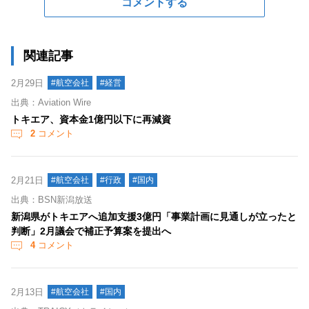
コメントする
関連記事
2月29日
#航空会社
#経営
出典：Aviation Wire
トキエア、資本金1億円以下に再減資
2
コメント
2月21日
#航空会社
#行政
#国内
出典：BSN新潟放送
新潟県がトキエアへ追加支援3億円「事業計画に見通しが立ったと
判断」2月議会で補正予算案を提出へ
4
コメント
2月13日
#航空会社
#国内