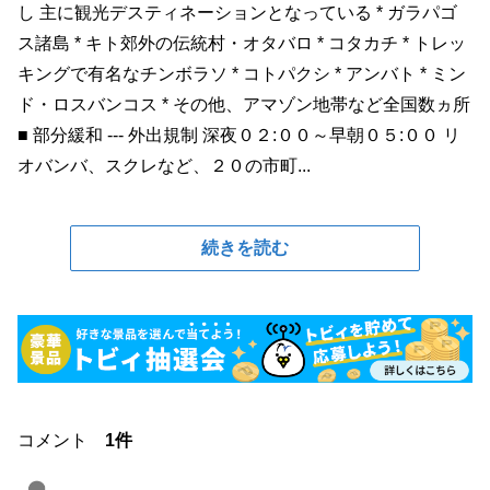
し 主に観光デスティネーションとなっている * ガラパゴ
ス諸島 * キト郊外の伝統村・オタバロ * コタカチ * トレッ
キングで有名なチンボラソ * コトパクシ * アンバト * ミン
ド・ロスバンコス * その他、アマゾン地帯など全国数ヵ所
■ 部分緩和 --- 外出規制 深夜０２:００～早朝０５:００ リ
オバンバ、スクレなど、２０の市町...
続きを読む
コメント
1件