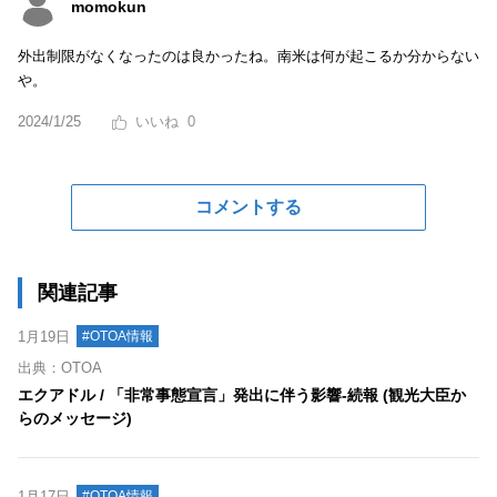
momokun
外出制限がなくなったのは良かったね。南米は何が起こるか分からない
や。
2024/1/25
0
コメントする
関連記事
1月19日
#OTOA情報
出典：OTOA
エクアドル / 「非常事態宣言」発出に伴う影響‐続報 (観光大臣か
らのメッセージ)
1月17日
#OTOA情報