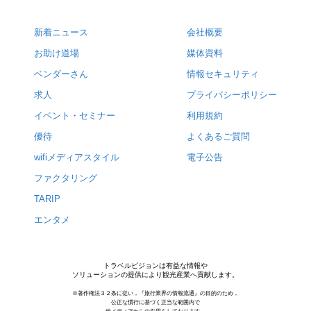
新着ニュース
会社概要
お助け道場
媒体資料
ベンダーさん
情報セキュリティ
求人
プライバシーポリシー
イベント・セミナー
利用規約
優待
よくあるご質問
wifiメディアスタイル
電子公告
ファクタリング
TARIP
エンタメ
トラベルビジョンは有益な情報や
ソリューションの提供により観光産業へ貢献します。
※著作権法３２条に従い，『旅行業界の情報流通』の目的のため，
公正な慣行に基づく正当な範囲内で