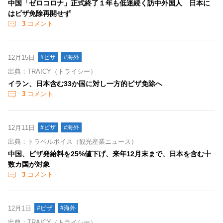
中国「ゼロコロナ」正式終了１年も低迷続く訪中外国人 日本に
はビザ免除再開せず
3
コメント
12月15日
#ビザ
#海外
出典：TRAICY（トライシー）
イラン、日本含む33か国に対し一方的ビザ免除へ
3
コメント
12月11日
#ビザ
#海外
出典：トラベルボイス（観光産業ニュース）
中国、ビザ発給料を25%値下げ、来年12月末まで、日本を含む十
数カ国が対象
3
コメント
12月1日
#ビザ
#海外
出典：TRAICY（トライシー）