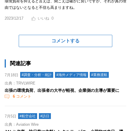
環境負荷を抑えると言えば、聞こえは確かに良いですが、それが真の理
由ではないとなると不信も高まりますね。
2023/12/17
0
コメントする
関連記事
7月18日
#調査・分析・統計
#海外メディア情報
#業務渡航
出典：TRVLWIRE
出張の環境負荷、出張者の大半が軽視、企業側の主導が重要に
6
コメント
7月5日
#航空会社
#訪日
出典：Aviation Wire