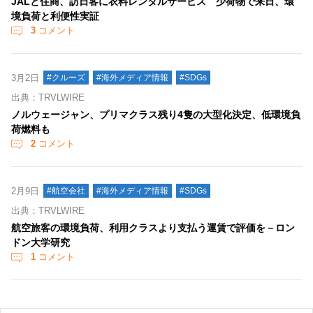
JALと住商、訪日客に衣料レンタルサービス 少荷物で来日、環
境負荷と利便性実証
3
コメント
3月2日
#クルーズ
#海外メディア情報
#SDGs
出典：TRVLWIRE
ノルウェージャン、プリマクラス残り4隻の大型化決定、低環境負
荷燃料も
2
コメント
2月9日
#航空会社
#海外メディア情報
#SDGs
出典：TRVLWIRE
航空旅客の環境負荷、利用クラスより支払う運賃で評価を－ロン
ドン大学研究
1
コメント