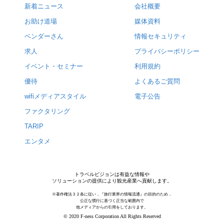
新着ニュース
会社概要
お助け道場
媒体資料
ベンダーさん
情報セキュリティ
求人
プライバシーポリシー
イベント・セミナー
利用規約
優待
よくあるご質問
wifiメディアスタイル
電子公告
ファクタリング
TARIP
エンタメ
トラベルビジョンは有益な情報や
ソリューションの提供により観光産業へ貢献します。
※著作権法３２条に従い，『旅行業界の情報流通』の目的のため，
公正な慣行に基づく正当な範囲内で
他メディアからの引用をしております。
© 2020 F-ness Corporation All Rights Reserved