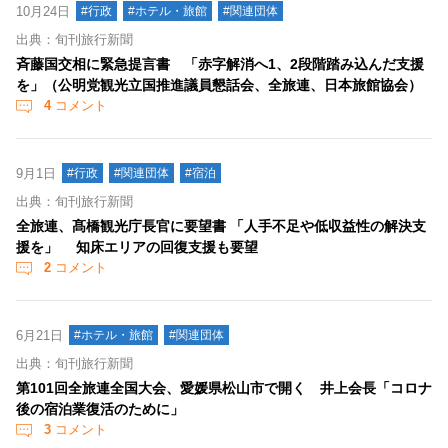
10月24日
#行政
#ホテル・旅館
#関連団体
出典：旬刊旅行新聞
斉藤国交相に緊急提言書 「赤字解消へ1、2段階踏み込んだ支援
を」（公明党観光立国推進議員懇話会、全旅連、日本旅館協会）
4
コメント
9月1日
#行政
#関連団体
#宿泊
出典：旬刊旅行新聞
全旅連、髙橋観光庁長官に要望書 「人手不足や低収益性の解決支
援を」 知床エリアの回復支援も要望
2
コメント
6月21日
#ホテル・旅館
#関連団体
出典：旬刊旅行新聞
第101回全旅連全国大会、愛媛県松山市で開く 井上会長「コロナ
後の宿泊業復活のために」
3
コメント