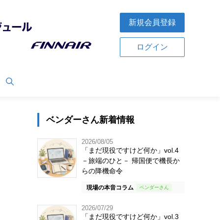
新規会員登録
ログイン
ベンダーさん新着情報
2026/08/05
「まだ現役ですけど何か」vol.4
－旅端のひと－ 帰国便で機長か
らの降機命令
現場の本音コラム
2026/07/29
「まだ現役ですけど何か」vol.3