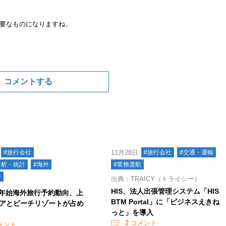
要なものになりますね。
コメントする
#旅行会社
11月28日
#旅行会社
#交通・運輸
分析・統計
#海外
#業務渡航
ー
出典：TRAICY（トライシー）
HIS、法人出張管理システム「HIS
年末年始海外旅行予約動向、上
BTM Portal」に「ビジネスえきね
アとビーチリゾートが占め
っと」を導入
2
コメント
メント