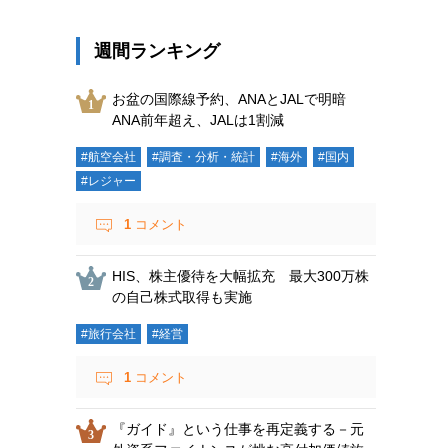
週間ランキング
お盆の国際線予約、ANAとJALで明暗
ANA前年超え、JALは1割減
#航空会社
#調査・分析・統計
#海外
#国内
#レジャー
1
コメント
HIS、株主優待を大幅拡充 最大300万株
の自己株式取得も実施
#旅行会社
#経営
1
コメント
『ガイド』という仕事を再定義する－元