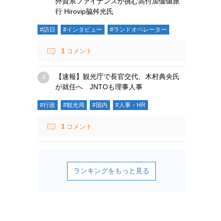
外資系ファイナンスが挑む高付加価値旅
行 Hirovip脇舛光氏
#訪日
#インタビュー
#ランドオペレーター
1
コメント
【速報】観光庁で長官交代、木村典央氏
が就任へ JNTOも理事人事
#行政
#観光局
#国内
#人事・HR
1
コメント