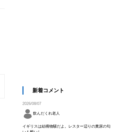
新着コメント
2026/08/07
飲んだくれ老人
イギリスは結構物騒だよ。レスター辺りの糞尿の匂
いも酷いし。