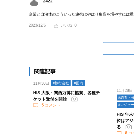
2422
企業と自治体のこういった連携はやはり集客を増やすには重
2023/12/6
0
関連記事
11月30日
#旅行会社
#国内
11月28日
HIS 大阪・関西万博に協賛、各種チ
#調査・
ケット受付を開始
#レジャ
5
コメント
HIS 
位はアジ
る
8
コ