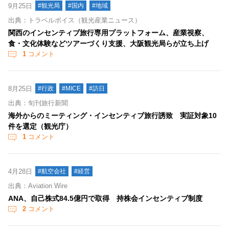
9月25日
#観光局
#国内
#地域
出典：トラベルボイス（観光産業ニュース）
関西のインセンティブ旅行専用プラットフォーム、産業視察、
食・文化体験などツアーづくり支援、大阪観光局らが立ち上げ
1
コメント
8月25日
#行政
#MICE
#訪日
出典：旬刊旅行新聞
海外からのミーティング・インセンティブ旅行誘致 実証対象10
件を選定（観光庁）
1
コメント
4月28日
#航空会社
#経営
出典：Aviation Wire
ANA、自己株式84.5億円で取得 持株会インセンティブ制度
2
コメント