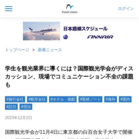
ログイン
トップページ
新着ニュース
学生を観光業界に導くには？国際観光学会がディス
カッション、現場でコミュニケーション不全の課題
も
#旅行会社
#航空会社
#ホテル・旅館
#取材ノート
#海外
#国内
#訪日
#宿泊
2023年12月2日
国際観光学会が11月4日に東京都の白百合女子大学で開催