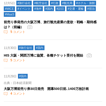
12月5日
#旅行会社
#航空会社
#行政
#観光局
#ホテル・旅館
#MICE
#イベント
#海外
#国内
#訪日
#交通・運輸
#宿泊
#MaaS
前売り券発売の大阪万博、旅行観光産業の意欲・戦略・期待感
は？（前編）
5
コメント
11月30日
#旅行会社
#国内
HIS 大阪・関西万博に協賛、各種チケット受付を開始
5
コメント
11月29日
#国内
出典：日本経済新聞
大阪万博前売り券30日発売 開幕500日前､1400万枚計画
4
コメント