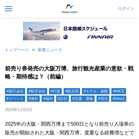
ログイン
トップページ
新着ニュース
前売り券発売の大阪万博、旅行観光産業の意欲・戦
略・期待感は？（前編）
#旅行会社
#航空会社
#行政
#観光局
#ホテル・旅館
#MICE
#イベント
#海外
#国内
#訪日
#交通・運輸
#宿泊
#MaaS
2023年12月5日
2025年の大阪・関西万博まで500日となり前売り入場券の
販売が開始された大阪・関西万博。度重なる経費増などで