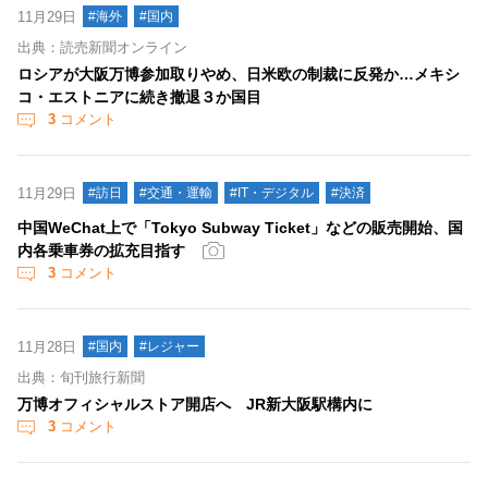
11月29日
#海外
#国内
出典：読売新聞オンライン
ロシアが大阪万博参加取りやめ、日米欧の制裁に反発か…メキシ
コ・エストニアに続き撤退３か国目
3
コメント
11月29日
#訪日
#交通・運輸
#IT・デジタル
#決済
中国WeChat上で「Tokyo Subway Ticket」などの販売開始、国
内各乗車券の拡充目指す
3
コメント
11月28日
#国内
#レジャー
出典：旬刊旅行新聞
万博オフィシャルストア開店へ JR新大阪駅構内に
3
コメント