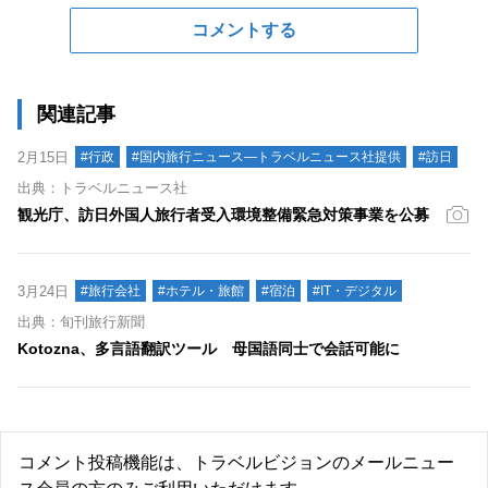
コメントする
関連記事
2月15日
#行政
#国内旅行ニュース―トラベルニュース社提供
#訪日
出典：トラベルニュース社
観光庁、訪日外国人旅行者受入環境整備緊急対策事業を公募
3月24日
#旅行会社
#ホテル・旅館
#宿泊
#IT・デジタル
出典：旬刊旅行新聞
Kotozna、多言語翻訳ツール 母国語同士で会話可能に
コメント投稿機能は、トラベルビジョンのメールニュー