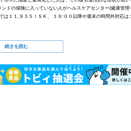
スランドの保険に入っていない人がヘルスケアセンター(健康管理
までは１１,９３５ＩＳＫ、 １６:００以降や週末の時間外対応は
続きを読む