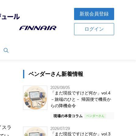
新規会員登録
ログイン
ベンダーさん新着情報
2026/08/05
「まだ現役ですけど何か」vol.4
－旅端のひと－ 帰国便で機長か
らの降機命令
現場の本音コラム
イスラ
2026/07/29
「まだ現役ですけど何か」vol.3
いてい