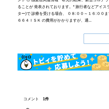
ることが 発表されております。* 旅行者などアイ
ター)で 診療を受ける場合、 ０８:００～１６:００
６６４ＩＳＫ の費用がかかりますが、通...
コメント
1件