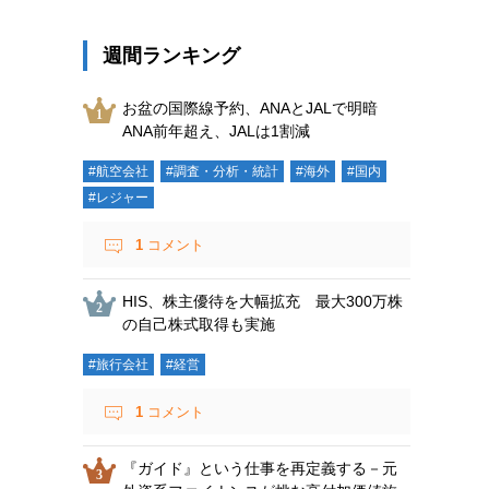
週間ランキング
お盆の国際線予約、ANAとJALで明暗
ANA前年超え、JALは1割減
#航空会社
#調査・分析・統計
#海外
#国内
#レジャー
1
コメント
HIS、株主優待を大幅拡充 最大300万株
の自己株式取得も実施
#旅行会社
#経営
1
コメント
『ガイド』という仕事を再定義する－元