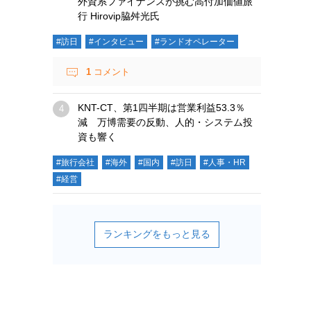
外資系ファイナンスが挑む高付加価値旅
行 Hirovip脇舛光氏
#訪日
#インタビュー
#ランドオペレーター
1
コメント
KNT-CT、第1四半期は営業利益53.3％
減 万博需要の反動、人的・システム投
資も響く
#旅行会社
#海外
#国内
#訪日
#人事・HR
#経営