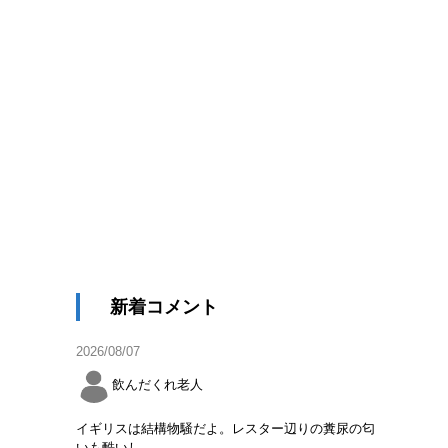
新着コメント
2026/08/07
飲んだくれ老人
イギリスは結構物騒だよ。レスター辺りの糞尿の匂
いも酷いし。