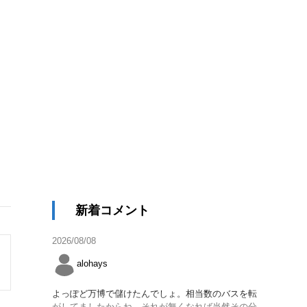
新着コメント
2026/08/08
alohays
よっぽど万博で儲けたんでしょ。相当数のバスを転
がしてましたからね。それが無くなれば当然その分