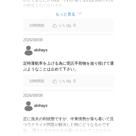
の利益もなくなります。
もっと見る
0
16時間前
2026/08/08
alohays
定時運航率を上げる為に受託手荷物を放り投げて運
ぶようなことは止めて下さい。
0
16時間前
2026/08/08
alohays
正に漁夫の利状態ですが、中東情勢が落ち着いて且
つウクライナ問題が解決した時にどうなるかです
ね。 増えた分がそのまま減ったなんてことになら