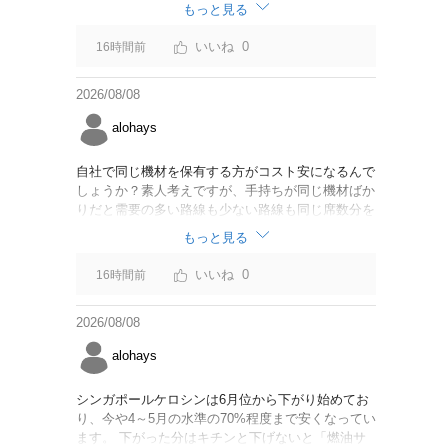
なければいいですが。
もっと見る
0
16時間前
2026/08/08
alohays
自社で同じ機材を保有する方がコスト安になるんで
しょうか？素人考えですが、手持ちが同じ機材ばか
りだと需要の多い路線も少ない路線も同じ席数分を
供給することになるので、需要が多い路線には大型
もっと見る
機材を当て、少ない路線には小型機材を当てるな
ど、席数を調整するにはリース契約の方が対応しや
0
16時間前
すいと思いました。
2026/08/08
alohays
シンガポールケロシンは6月位から下がり始めてお
り、今や4～5月の水準の70%程度まで安くなってい
ます。 下がった分はキチンと下げないと「燃油サ