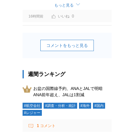
ーチャージ＝利益」と判断されますよ。
もっと見る
0
16時間前
コメントをもっと見る
週間ランキング
お盆の国際線予約、ANAとJALで明暗
ANA前年超え、JALは1割減
#航空会社
#調査・分析・統計
#海外
#国内
#レジャー
1
コメント