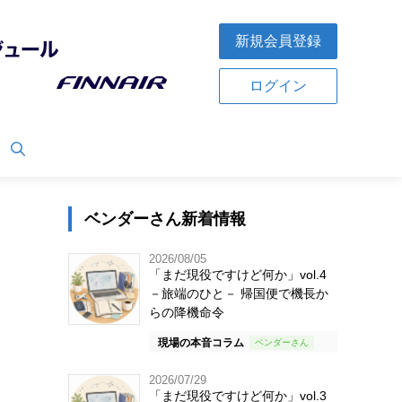
新規会員登録
ログイン
ベンダーさん新着情報
2026/08/05
「まだ現役ですけど何か」vol.4
－旅端のひと－ 帰国便で機長か
らの降機命令
現場の本音コラム
2026/07/29
「まだ現役ですけど何か」vol.3