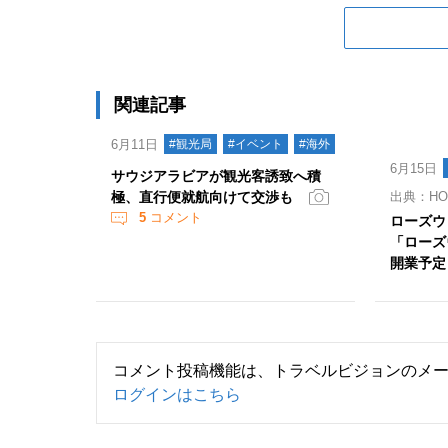
関連記事
6月11日
#観光局
#イベント
#海外
6月15日
サウジアラビアが観光客誘致へ積
極、直行便就航向けて交渉も
出典：HOT
5
コメント
ローズウ
「ローズ
開業予定
コメント投稿機能は、トラベルビジョンのメ
ログインはこちら