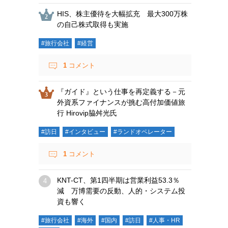
HIS、株主優待を大幅拡充 最大300万株
の自己株式取得も実施
#旅行会社
#経営
1
コメント
『ガイド』という仕事を再定義する－元
外資系ファイナンスが挑む高付加価値旅
行 Hirovip脇舛光氏
#訪日
#インタビュー
#ランドオペレーター
1
コメント
KNT-CT、第1四半期は営業利益53.3％
減 万博需要の反動、人的・システム投
資も響く
#旅行会社
#海外
#国内
#訪日
#人事・HR