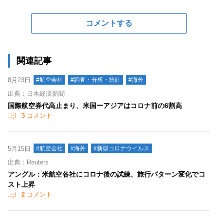
コメントする
関連記事
8月23日
#航空会社
#調査・分析・統計
#海外
出典：日本経済新聞
国際航空券代高止まり、米国ーアジアはコロナ前の6割高
3
コメント
5月15日
#航空会社
#海外
#新型コロナウイルス
出典：Reuters
アングル：米航空各社にコロナ後の試練、旅行パターン変化でコ
スト上昇
2
コメント