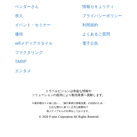
ベンダーさん
情報セキュリティ
求人
プライバシーポリシー
イベント・セミナー
利用規約
優待
よくあるご質問
wifiメディアスタイル
電子公告
ファクタリング
TARIP
エンタメ
トラベルビジョンは有益な情報や
ソリューションの提供により観光産業へ貢献します。
※著作権法３２条に従い，『旅行業界の情報流通』の目的のため，
公正な慣行に基づく正当な範囲内で
他メディアからの引用をしております。
© 2020 F-ness Corporation All Rights Reserved